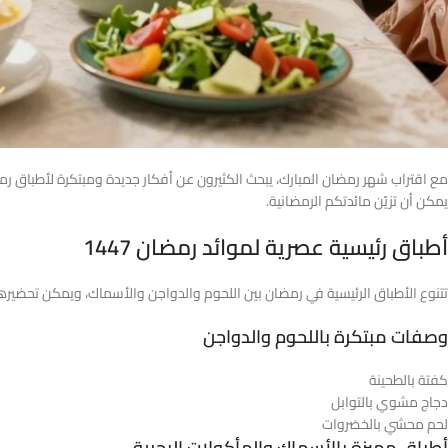
مع اقتراب شهر رمضان المبارك، يبحث الكثيرون عن أفكار جديدة ومبتكرة لأطباق رم
يمكن أن تزيّن مائدتكم الرمضانية.
أطباق رئيسية عصرية لموائد رمضان 1447
تتنوع الأطباق الرئيسية في رمضان بين اللحوم والدواجن والأسماك، ويمكن تحضيره
وصفات مبتكرة باللحوم والدواجن
كفتة بالطحينة
دجاج مشوي بالتوابل
لحم محشي بالخضروات
أطباق مميزة بالأسماك والمأكولات البحرية