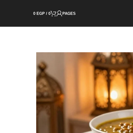
0
EGP
/
0
PAGES