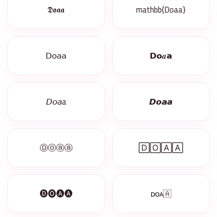
𝕯𝖔𝖆𝖆
mathbb{Doaa}
𝖣𝗈𝖺𝖺
𝗗𝗼𝒂𝗮
𝘋𝘰𝘢a
𝘿𝙤𝙖𝙖
Ⓓⓞⓐⓐ
🄳🄾🄰🄰
🅓🅞🅐🅐
ᴅᴏᴀ🇦