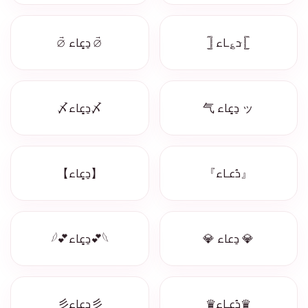
𓊈 ּد؏ـاء 𓊉
⦳ دِعٍاء ⦳
ッ دِعٍاء 气
〆دِعٍاء〆
『دُعـاء』
【دِعٍاء】
💎 دِعاء 💎
𓆩💕دِعٍاء💕𓆪
♛دُعـاء♛
彡دعاء彡