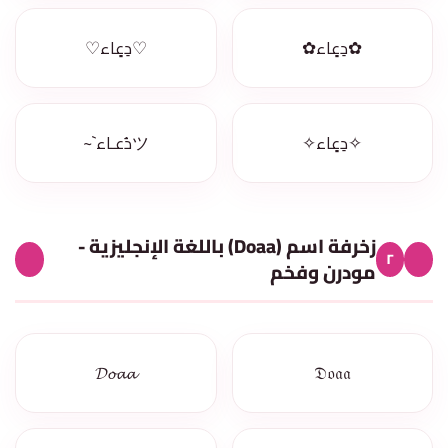
✿دِعٍاء✿
♡دِعٍاء♡
✧دِعٍاء✧
ツدُعـاء`~
زخرفة اسم (Doaa) باللغة الإنجليزية -
٢
مودرن وفخم
𝓓𝓸𝓪𝓪
𝔇𝔬𝔞𝔞