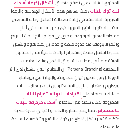
المحتوى الشابات على تصفح وتطبيق
أشكال زخرفة أسماء
تيك توك للبنات
، حيث تساهم هذه الأشكال الهندسية والرموز
التعبيرية المتناسقة في زيادة معدلات التفاعل وجلب المتابعين
بفضل المظهر الأنيق والمبهر الذي يظهر به الاسم في أعلى
مقاطع الفيديو المرفوعة أو حتى في قوائم نتائج البحث السريع.
والأمر لا يتوقف عند حدود منصة واحدة، بل يمتد بقوة وبشكل
ملحوظ ليشمل منصة إنستغرام الرائدة عالمياً؛ فمن الحقائق
المثبتة علمياً في مجالات التسويق الرقمي وبناء العلامات
الشخصية (Personal Branding) أن الانطباع الأول يتشكل لدى زائر
البروفايل في غضون ثوانٍ معدودة، ولإبهار زائري بروفايلكِ
وجعلهم يضغطون على زر المتابعة بدون تردد، يمكنكِ حساب
حسابكِ بالاعتماد على
اقتراحات بايو انستقرام للبنات
الممزوجة بذكاء شديد مع استخدام
أسماء مزخرفة للبنات
للانستقرام
، مما يمنح حسابكِ العام أو التجاري هوية بصرية
متكاملة تعبر بشكل قاطع عن ذوقكِ الرفيع وشخصيتكِ الفريدة
والمستقلة.