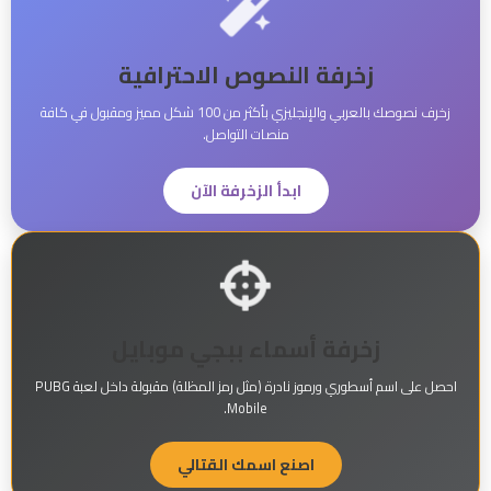
زخرفة النصوص الاحترافية
زخرف نصوصك بالعربي والإنجليزي بأكثر من 100 شكل مميز ومقبول في كافة
منصات التواصل.
ابدأ الزخرفة الآن
زخرفة أسماء ببجي موبايل
احصل على اسم أسطوري ورموز نادرة (مثل رمز المظلة) مقبولة داخل لعبة PUBG
Mobile.
اصنع اسمك القتالي