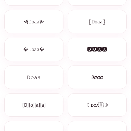
⫷Doaa⫸
𓊈Doaa𓊉
💎Doaa💎
🅳🅾🅰🅰
𝙳𝚘𝚊𝚊
∂σαα
[D][o][a][a]
☾ᴅᴏᴀ🇦☽