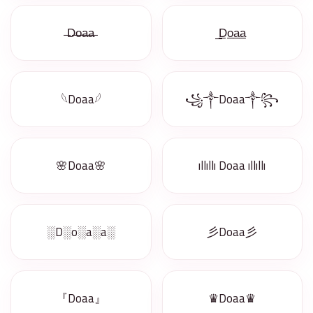
̶D̶o̶a̶a̶
̲D̲o̲a̲a̲
𓆩Doaa𓆪
꧁༒Doaa༒꧂
🌸Doaa🌸
ıllıllı Doaa ıllıllı
░D░o░a░a░
彡Doaa彡
『Doaa』
♛Doaa♛