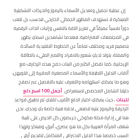
إن عملية تجميل وتعديل الأسماء بالرموز والحركات التشكيلية
المبتكرة لا تستهدف المظهر الجمالي الخارجي فحسب، بل تلعب
دوراً نفسياً عميقاً في تعزيز الثقة بالنفس وإثبات الذات الرقمية
في المجتمعات الافتراضية. فعندما تشاهدين اسمكِ يظهر
بتصميم فريد ومختلف تماماً عن الخطوط التقليدية السائدة
والمملة، يتولد لديكِ شعور بالانفراد والتميز المليء بالطاقة
الإيجابية. كما تفضل الكثير من البنات دمج هذه الزخارف مع
ألقاب التدليل اللطيفة والأسماء المصغرة المقربة إلى قلوبهن،
وهو ما يمكنكِ استلهامه والتعرف عليه بالتفصيل عبر تصفح
دليلنا الشامل المخصص لاستعراض
أجمل 100 اسم دلع
للبنات
، حيث يمكنكِ اختيار الدلع الأقرب لقلبكِ ثم تطبيق قواعد
الزخرفة والرموز عليه لتصنعي تحفة فنية خاصة بكِ وحدكِ. نحن
هنا في إدارة مجلة مكوكي حريصون كل الحرص على تلبية
شغف المرأة العربية بكل ما هو عصري، أنيق، ومبتكر؛ ولهذا
السبب خصصنا هذا الدليل الاحترافي المتكامل لتقديم أرقى