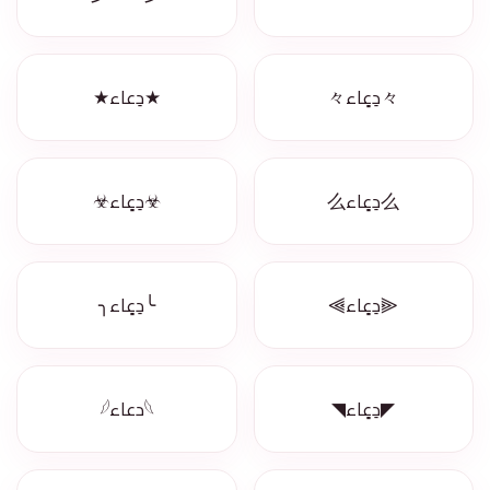
々دِعٍاء々
★دِعاء★
么دِعٍاء么
☣دِعٍاء☣
⫷دِعٍاء⫸
╰دِعٍاء╮
◤دِعٍاء◥
𓆩دعاء𓆪