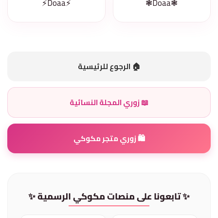
⚡Doaa⚡
❃Doaa❃
🏠 الرجوع للرئيسية
📖 زوري المجلة النسائية
🛍️ زوري متجر مكوكي
✨ تابعونا على منصات مكوكي الرسمية ✨