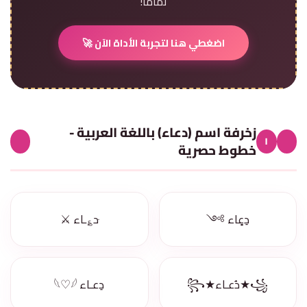
تماماً!
اضغطي هنا لتجربة الأداة الآن 🚀
زخرفة اسم (دعاء) باللغة العربية -
١
خطوط حصرية
دِعٍاء ༻
ּد؏ـاء ⚔️
꧁★دُعـاء★꧂
دِعـاء 𓆩♡𓆪