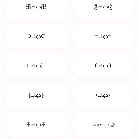
༊دِعٍاء༊
卍دِعٍاء卐
⌗دِعٍاء⌗
ᕦدِعٍاءᕤ
❨دِعٍاء❩
〖دِعٍاء〗
⟨دِعٍاء⟩
⦃دِعٍاء⦄
𓄂دِعٍاء𓆃
ꕥدِعٍاءꕥ