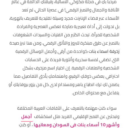
مرحباً بكِ في مجلة مكوكي النسائية، رفيقتكِ الدائمة في عالم
الأناقة والجمال والتميز الرقمي! في عصرنا الحالي، لم تعد
الأسماء عبر فضاء الإنترنت مجرد وسيلة تقليدية للتعريف بالهوية،
بل تحولت إلى أداة تعبيرية صارخة تعكس العصرية والفرادة
الشخصية للمرأة. تبحث الكثير من الفتيات والسيدات الشغوفات
بالتميز عن طرق مبتكرة للبروز والتألق الرقمي، ومن هنا تبرز صيحة
زخرفة اسماء بنات
كواحدة من أرقى وأجمل الوسائل الرقمية
التي تضفي لمسة سحرية وأنثوية فريدة على الحسابات
الشخصية والملفات الرقمية. إن اختيار اسم مزخرف بشكل
احترافي يعكس ذوقكِ الرفيع، واهتمامكِ بأدق التفاصيل، مما
يضمن لكِ ترك انطباع باهر ومستدام لدى كل من يزور بروفايلكِ أو
يتفاعل مع محتواكِ الخاص.
سواء كنتِ مهتمة بالتعرف على الثقافات العربية المختلفة
وتبحثين عن التميز الإقليمي الفريد مثل استكشاف
أجمل
وأشهر 10 أسماء بنات في السودان ومعانيها
، أو كنتِ