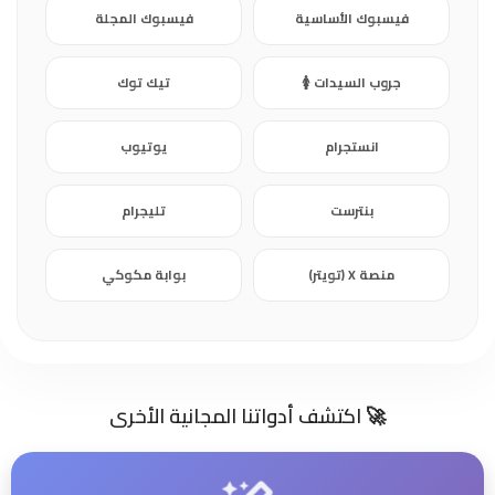
فيسبوك الأساسية
فيسبوك المجلة
جروب السيدات 🚺
تيك توك
انستجرام
يوتيوب
بنترست
تليجرام
منصة X (تويتر)
بوابة مكوكي
🚀 اكتشف أدواتنا المجانية الأخرى