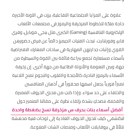
علاوة على المزايا الاجتماعية التفاعلية، برزت في الآونة الأخيرة
حاجة ملحّة للخطوط المزخرفة والرموز في مجتمعات الألعاب
الإلكترونية التنافسية (Gaming) الكبرى مثل ببجي موبايل، وفري
فاير، وفورتنايت. تبحث الفتيات الجيمرز دائماً عن فرض حضورهن
القوي وإثبات جدارتهن المهارية في ساحات المعارك الافتراضية
بأسماء مستعارة تجمع ببراعة فائقة بين القوة والسيطرة من
جهة، وبين النعومة والأنوثة الطاغية من جهة أخرى. إن زخرفة
الأسماء بالرموز النادرة كالأجنحة والقلوب والنجوم تمنح اللاعبة
تميزاً فورياً يجعل اسمها محفوراً في أذهان المنافسين
والحلفاء على حد سواء. وإذا كنتِ من محبي الحروف المميزة
والفخمة، ننصحكِ بشدة بإلقاء نظرة على مقالنا المتميز حول
أفضل أسماء بنات بحرف س مزخرفة نسخ بضغطة واحدة
لتكتشفي كيف تتحول الحروف العادية إلى لوحات فنية مدهشة
تتلألأ في بروفايلات الألعاب ومنصات الشات المتنوعة.