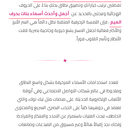
تفضلين ترتيب خياراتكِ وتضييق نطاق بحثكِ بناءً على الحروف
الهجائية وتبحثين بالتحديد عن
أجمل وأحدث أسماء بنات بحرف
الميم
، فإن اللمسة الزخرفية المتقنة تظل دائماً هي السر الأبرز
والأكثر فعالية لجعل الاسم يشع حيوية وجاذبية بصرية تلفت
الأنظار وتأسر القلوب فوراً.
✦
تتعدد استخدامات الأسماء المزخرفة بشكل واسع النطاق
وملحوظ في عالم شبكات التواصل الاجتماعي وفي أروقة
الألعاب الإلكترونية الحديثة. على منصات مثل تيك توك، والتي
تعتمد في جوهرها كلياً على الجذب البصري السريع والمحتوى
الخاطف، تبحث الفتيات باستمرار عن التجدد والابتكار والفرادة؛
ولذلك نجد إقبالاً هائلاً وغير مسبوق من المبدعات وصانعات