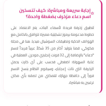
إجابة سريعة ومباشرة: كيف تنسخين
اسم دعاء مزخرف بضغطة واحدة؟
لتطبيق زخرفة فريدة لأسماء البنات، يتم الاعتماد على
خطوط مدعومة برموز تشكيلية مميزة تتوافق بالكامل مع
الهواتف الذكية وتطبيقات السوشيال ميديا. هنا في مجلة
مكوكي، قمنا بتوليد أكثر من 35 شكلاً عربياً فريداً لاسم
"دعاء"
بالإضافة إلى 32 فونت إنجليزي مودرن. العملية في
غاية السهولة: اضغطي فحسب على أي كارت يحمل
الزخرفة التي نالت إعجابكِ، وسيقوم النظام بنسخ الاسم
فوراً إلى حافظة جهازك لتتمكني من لصقه بأي مكان
ترغبين به مباشرة.