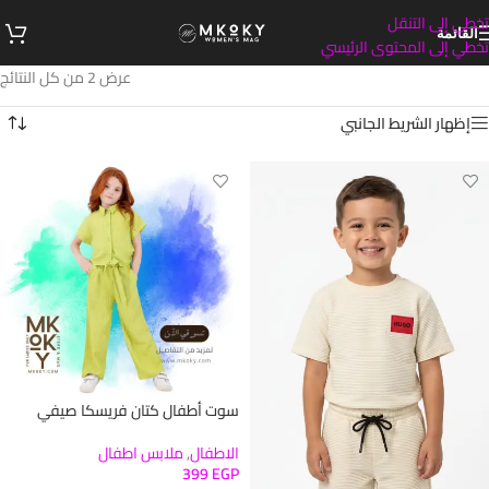
تخطي إلى التنقل
القائمة
تخطي إلى المحتوى الرئيسي
عرض ⁦2⁩ من كل النتائج
إظهار الشريط الجانبي
سوت أطفال كتان فريسكا صيفي
الاطفال
,
ملابس اطفال
399
EGP