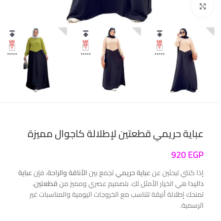
انقر للتكبير
عباية حريمي قطعتين لإطلالة كاجوال مميزة
920
EGP
إذا كنتي تبحثين عن
عباية حريمي
تجمع بين
الأناقة والراحة
، فإن
عباية
داليدا
هي الخيار الأمثل لكِ. بتصميم عصري ومميز من
قطعتين
،
تمنحك إطلالة أنيقة تتناسب مع الخروجات اليومية والمناسبات غير
الرسمية.