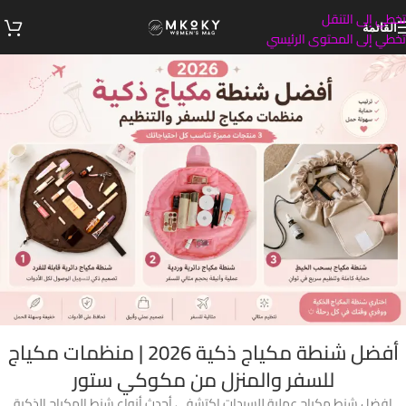
تخطي إلى التنقل
القائمة
تخطي إلى المحتوى الرئيسي
أفضل شنطة مكياج ذكية 2026 | منظمات مكياج
للسفر والمنزل من مكوكي ستور
افضل شنط مكياج عملية للسيدات اكتشفي أحدث أنواع شنط المكياج الذكية