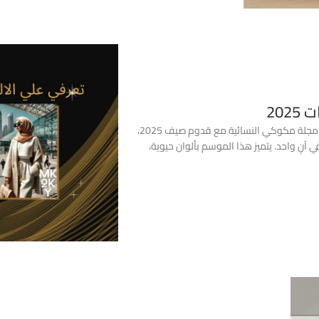
20
ملابس صيفي حريمي 2025: أحدث الصيحات والأفكار العصرية اهلاً بيكي في مجلة مكوكي النسائية مع قدوم صيف 2025،
نٍ واحد. يتميز هذا الموسم بألوان حيوية،