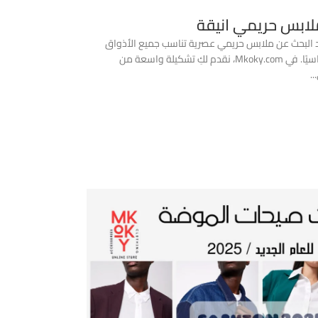
ملابس حريمي انيقة
لشامل لاختيار ملابس حريمي أنيقة وعملية من Mkoky.com عند البحث عن ملابس حريمي عصرية تناسب جميع الأذواق
والمناسبات، فإن العثور على متجر يوفر الجودة والتنوع يعد أمرًا أساسيًا. في Mkoky.com، نقدم لكِ تشكيلة واسعة من
.