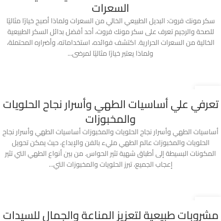
السعرات
سكر مونك فروت: البديل الطبيعي الخالي من السعرات ولماذا أصبح خيارًا مثاليًا
للصحة والرجيم تعرف على سكر مونك فروت، أحد أفضل بدائل السكر الطبيعية
الخالية من السعرات الحرارية. اكتشف فوائده، استخداماته، وأضراره المحتملة،
ولماذا يعتبر خيارًا مثاليًا لمرضى...
18
تعرفي علي أساسيات الطهي وأسرار نجاح الحلويات
أبريل
والمخبوزات
أساسيات الطهي وأسرار نجاح الحلويات والمخبوزات أساسيات الطهي وأسرار نجاح
الحلويات والمخبوزات عالم الطهي مليء بالفن والإبداع، حيث يمكن تحويل
المكونات البسيطة إلى أطباق شهية تثير الحواس. من بين أنواع الطهي التي تثير
إعجاب الجميع، تبرز الحلويات والمخبوزات التي...
07
مشروبات طبيعية لتعزيز المناعة والجمال للسيدات
يونيو