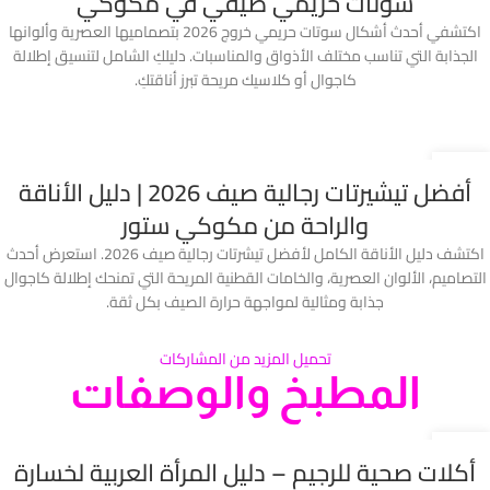
سوتات حريمي صيفي في مكوكي
اكتشفي أحدث أشكال سوتات حريمي خروج 2026 بتصماميها العصرية وألوانها
الجذابة التي تناسب مختلف الأذواق والمناسبات. دليلكِ الشامل لتنسيق إطلالة
كاجوال أو كلاسيك مريحة تبرز أناقتكِ.
26
أفضل تيشيرتات رجالية صيف 2026 | دليل الأناقة
أبريل
والراحة من مكوكي ستور
اكتشف دليل الأناقة الكامل لأفضل تيشرتات رجالية صيف 2026. استعرض أحدث
التصاميم، الألوان العصرية، والخامات القطنية المريحة التي تمنحك إطلالة كاجوال
جذابة ومثالية لمواجهة حرارة الصيف بكل ثقة.
تحميل المزيد من المشاركات
المطبخ والوصفات
18
أكلات صحية للرجيم – دليل المرأة العربية لخسارة
أبريل