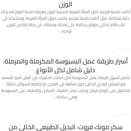
الوزن
أكلات صحية للرجيم: دليل المرأة العربية لخسارة الوزن بطريقة صحية اليوم نقدم لكِ
دليلًا متكاملًا حول أكلات صحية للرجيم، يناسب ذوق المرأة العربية، ويساعدك في
بناء نظام غذائي متوازن يحافظ على صحتك وجمالك. في رحلة إنقاص الوزن،
تواجه...
22
أسرار طريقة عمل البسبوسة المكرملة والمرملة:
مايو
دليل شامل لكل الأنواع
تكمن أسهل طريقة عمل البسبوسة مثل محلات الحلويات في البسّ الجيد للسميد
مع السمن البلدي الدافئ دون مبالغة في العجن، ثم إضافة السوائل دافئة.
للحصول على قوام مرمل ودايب، يُصب الشربات الساخن والخفيف على البسبوسة
وهي ساخنة...
05
سكر مونك فروت: البديل الطبيعي الخالي من
نوفمبر