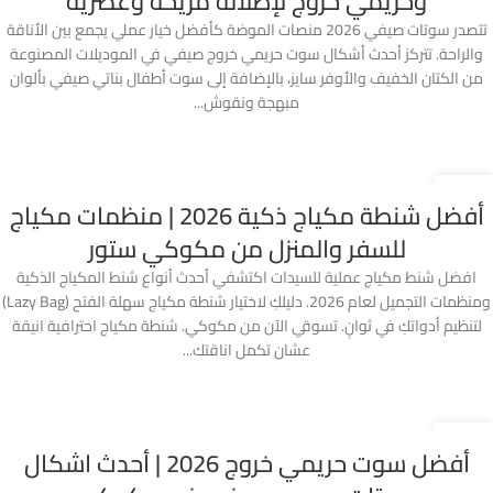
وحريمي خروج لإطلالة مريحة وعصرية
تتصدر سوتات صيفي 2026 منصات الموضة كأفضل خيار عملي يجمع بين الأناقة
والراحة. تتركز أحدث أشكال سوت حريمي خروج صيفي في الموديلات المصنوعة
من الكتان الخفيف والأوفر سايز، بالإضافة إلى سوت أطفال بناتي صيفي بألوان
مبهجة ونقوش...
28
أفضل شنطة مكياج ذكية 2026 | منظمات مكياج
أبريل
للسفر والمنزل من مكوكي ستور
افضل شنط مكياج عملية للسيدات اكتشفي أحدث أنواع شنط المكياج الذكية
ومنظمات التجميل لعام 2026. دليلكِ لاختيار شنطة مكياج سهلة الفتح (Lazy Bag)
لتنظيم أدواتكِ في ثوانٍ. تسوقي الآن من مكوكي. شنطة مكياج احترافية انيقة
عشان تكمل اناقتك...
26
أفضل سوت حريمي خروج 2026 | أحدث اشكال
أبريل