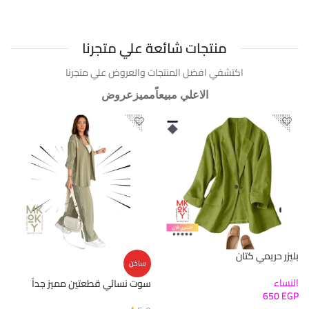
منتجات شائعة علي متجرنا
اكتشفي افضل المنتجات والعروض علي متجرنا
الاعلي مبيعاً
مميز
عروض
بليزر حريمي كتان
ساخن
النساء
سوت نسائي قطعتين مميز جداً
650
EGP