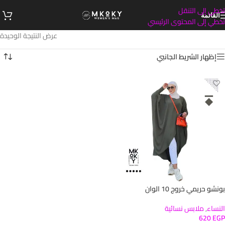
تخطي إلى التنقل
القائمة
تخطي إلى المحتوى الرئيسي
عرض النتيجة الوحيدة
إظهار الشريط الجانبي
بونشو حريمي خروج 10 الوان
النساء
,
ملابس نسائية
620
EGP