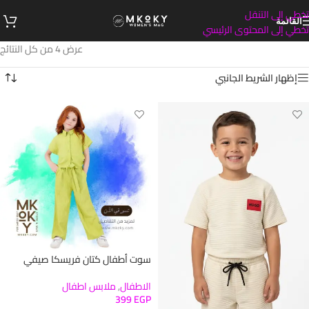
تخطي إلى التنقل
القائمة
تخطي إلى المحتوى الرئيسي
عرض ⁦4⁩ من كل النتائج
إظهار الشريط الجانبي
سوت أطفال كتان فريسكا صيفي
الاطفال
,
ملابس اطفال
399
EGP