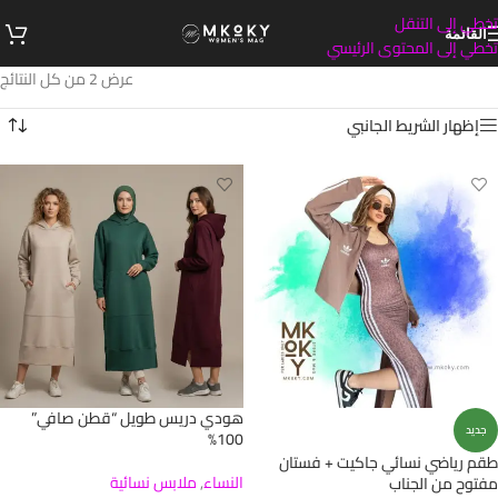
تخطي إلى التنقل
القائمة
تخطي إلى المحتوى الرئيسي
عرض ⁦2⁩ من كل النتائج
إظهار الشريط الجانبي
هودي دريس طويل “قطن صافي”
جديد
100%
طقم رياضي نسائي جاكيت + فستان
النساء
,
ملابس نسائية
مفتوح من الجناب