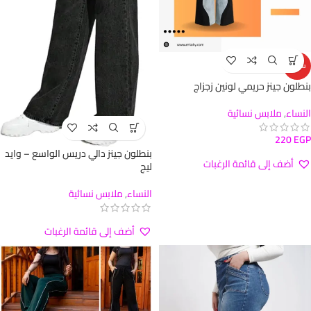
ساخن
بنطلون جينز حريمي لونين زجزاج
النساء
,
ملابس نسائية
220
EGP
بنطلون جينز دالي دريس الواسع – وايد
أضف إلى قائمة الرغبات
ليج
النساء
,
ملابس نسائية
أضف إلى قائمة الرغبات