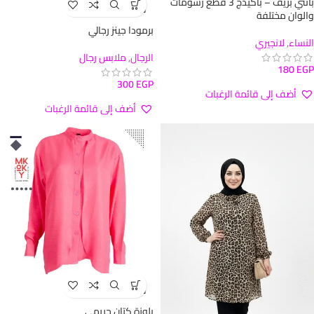
بانتي بريف – باكيدج 3 قطع رسومات
نفذ
والوان مختلفة
برمودا جينز رجالي
النساء
,
لانجيري
الرجال
,
ملابس رجال
180
EGP
300
EGP
أضف إلى قائمة الرغبات
أضف إلى قائمة الرغبات
نفذ
بلوزة كتان حريمي