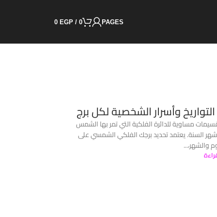
0
EGP
/
0
PAGES
، التواريخ وأسرار الشخصية لكل برج
قسيمات مساوية للدائرة الفلكية التي تمر بها الشمس
ياً ينقسمون حسب أشهر السنة. يعتمد تحديد برجك الفلكي الشمسي على
م والشهر،...
راءة