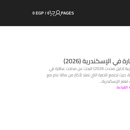
0
EGP
/
0
PAGES
رائحة التاريخ: أفضل 7 محلات عطارة في الإسكندرية (دليل محدث 2026) البحث عن محلات عطارة في
ة، حيث تجتمع الخبرة التي تمتد لأكثر من مائة عام مع
تعتبر الإسكندرية...
 القراءة