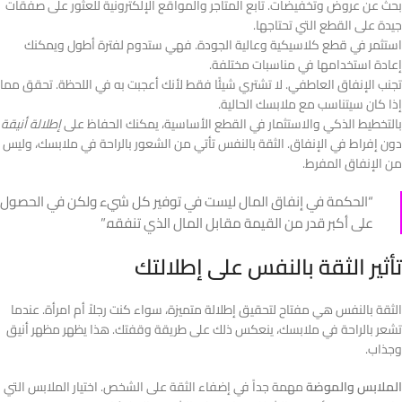
بحث عن عروض وتخفيضات. تابع المتاجر والمواقع الإلكترونية للعثور على صفقات
جيدة على القطع التي تحتاجها.
استثمر في قطع كلاسيكية وعالية الجودة. فهي ستدوم لفترة أطول ويمكنك
إعادة استخدامها في مناسبات مختلفة.
تجنب الإنفاق العاطفي. لا تشتري شيئًا فقط لأنك أعجبت به في اللحظة. تحقق مما
إذا كان سيتناسب مع ملابسك الحالية.
بالتخطيط الذكي والاستثمار في القطع الأساسية، يمكنك الحفاظ على
إطلالة أنيقة
دون إفراط في الإنفاق. الثقة بالنفس تأتي من الشعور بالراحة في ملابسك، وليس
من الإنفاق المفرط.
“الحكمة في إنفاق المال ليست في توفير كل شيء ولكن في الحصول
على أكبر قدر من القيمة مقابل المال الذي تنفقه.”
تأثير الثقة بالنفس على إطلالتك
الثقة بالنفس هي مفتاح لتحقيق إطلالة متميزة، سواء كنت رجلاً أم امرأة. عندما
تشعر بالراحة في ملابسك، ينعكس ذلك على طريقة وقفتك. هذا يظهر مظهر أنيق
وجذاب.
الملابس والموضة
مهمة جداً في إضفاء الثقة على الشخص. اختيار الملابس التي