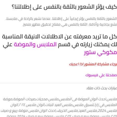
كيف يؤثر الشعور بالثقة بالنفس على إطلالتنا؟
الشعور بالثقة بالنفس يؤثر إيجابياً على إطلالتنا. عندما نشعر بالراحة في ملابسنا،
نشع بجاذبية وأناقة. الثقة بالنفس هي مفتاح تحقيق مظهر متميز.
كل ما تريد معرفته عن الاطلالات الانيقة المناسبة
لك يمكنك زيارته في قسم
الملابس والموضة
علي
مكوكي ستور
برجاء مشاركة المنشور اذا اعجبك
صفحتنا علي فيسبوك
عبارات بحث ذات صلة:
ملابس,احدث الوان الموضة فى الملابس,ملابس محجبات,صيحات الموضة,موضة
الملابس في زارا,تنسيق ملابس,ملابس العيد للبنات,الوان ملابس ٢٠٢٤,الوان
ملابس 2024,ملابس العيد,ملابس الخريف,احدث الوان ملابس موضة ربيع و صيف
٢٠٢٤,ملابس موضة ربيع و صيف ٢٠٢٤,ملابس موضة ربيع و صيف 2024,موضة