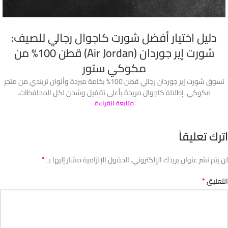
دليل اختيار أفضل شورت كاجوال رجالي للصيف:
شورت إير جوردان (Air Jordan) قطن 100% من
مكوكي ستور
تسوق شورت إير جوردان رجالي قطن 100% بخامة مبردة وألوان تريندي من متجر
مكوكي. إطلالة كاجوال مريحة بأعلى تقفيل وشحن لكل المحافظات.
متابعة القراءة
اترك تعليقاً
*
لن يتم نشر عنوان بريدك الإلكتروني.
الحقول الإلزامية مشار إليها بـ
*
التعليق