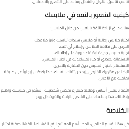
تناسب
تناسق الألوان
والشكل يساعد على الشعور بالاطمئنان.
كيفية الشعور بالثقة في ملابسك
هناك طرق لزيادة الثقة بالنفس من خلال الملابس:
اختيار
ملابس رجالية
أو
ملابس سيدات
تناسبك وتبرز ملامحك.
الحرص على نظافة الملابس وإصلاح أي تلف.
تجربة ملابس جديدة لإضفاء حيوية على إطلالتك.
الاستعانة بصديق أو خبير لمساعدتك في اختيار الملابس.
الاستمتاع باختيار الملابس دون المقارنة بالآخرين.
الرضا عن مظهرك الخارجي يزيد من ثقتك بنفسك. هذا ينعكس إيجابياً على طريقة
تعاملك مع الآخرين.
الثقة بالنفس أساس لإطلالة متميزة تعكس شخصيتك. استثمر في ملابسك واهتم
بإطلالتك. هذا يساعدك على الشعور بالراحة والقوة كل يوم.
الخلاصة
في هذا القسم الختامي، نلخص أهم المفاتيح التي ناقشناها. ناقشنا كيفية اختيار