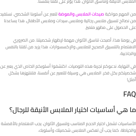
الملابس الأنيقة وتناسق الألوان. هذا يؤثر على ثقتنا بنفسنا.
من المهم مواكبة
صيحات الملابس والموضة
لتعبر عن أسلوبنا الشخصي. نستفيد
من نصائح تنسيق ملابس رجالية وملابس سيدات وملابس الأطفال. هذا يساعدنا
على الحصول على مظهر متميز.
في يومنا هذا، أصبحت تناسق الألوان مهمة لإظهار شخصيتنا. من الضروري
الاهتمام بالتنسيق الصحيح للملابس والإكسسوارات. هذا يزيد من ثقتنا بالنفس
والجاذبية.
في النهاية، ندعوكم تجربة هذه التوصيات. اكتشفوا أسلوبكم الخاص الذي يعبر عن
شخصيتكم بكل فخر. الملابس هي وسيلة للتعبير عن أنفسنا، فلننتهزها بشكل
أمثل!
FAQ
ما هي أساسيات اختيار الملابس الأنيقة للرجال؟
الأساسيات تشمل اختيار الحجم المناسب وتنسيق الألوان. يجب الاهتمام بالأقمشة
والخياطة. كما يجب أن تعكس الملابس شخصيتك وأسلوبك.