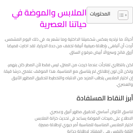
الملابس والموضة في
المحتويات
حياتنا العصرية
أحيانًا، ما نرتديه يعكس شخصيتنا الداخلية وما نشعر به. في ذلك اليوم المشمس،
أردت أن أتباهى بإطلالة صيفية أنيقة تخفف من حدة الحرارة. لقد اخترت قميصًا
أزرق فاتح وسروالًا أبيض مرفوع الساق.
لكن بانتظاري تفاجأت عندما خرجت من المنزل، ليس فقط لأن المطر كان ينهمر،
ولكن لأن لون إطلالتي لم يتناسق مع المناسبة. هذا الموقف علمني درسًا قيمًا:
إن اختيار الملابس يتطلب المزيد من الانتباه والتخطيط لتحقيق المظهر الأنيق
والعصري.
أبرز النقاط المستفادة
تناسق الألوان أساسي لتحقيق مظهر أنيق وعصري
الاطلاع على صيحات الموضة يساعد في تحديث خزانة الملابس
اختيار الملابس المناسبة للمناسبة أمر حيوي لإطلالة مميزة
الثقة بالنفس هي المفتاح لإطلالة جذابة