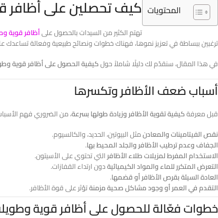
كيف تحصلين على أظافر قوي
المحتويات
تهتم الكثير من السيدات بالحصول على
أظافر قوية وط
ترغبين ببساطة في تعزيز نموها، فهناك خطوات ونصائح طبيعية وفعالة تساعدك عل
في هذا المقال، سنقدّم لك دليلًا شاملاً حول
كيفية الحصول على أظافر قوية وطو
أسباب ضعف الأظافر وتكسرها
قبل معرفة
كيفية تقوية الأظافر وزيادة طولها بسرعة
، من الضروري فهم الأسباب
نقص الفيتامينات والمعادن
مثل البيوتين، الحديد، والكالسيوم.
الجفاف وعدم ترطيب الأظافر والجلد المحيط بها
.
الاستخدام المفرط لمزيلات طلاء الأظافر
التي تحتوي على الأسيتون.
التعرض المتكرر للماء والمواد الكيميائية
دون ارتداء القفازات.
العادة السيئة بقرص الأظافر أو قضمها
.
التقدم في العمر أو وجود مشاكل صحية مزمنة
تؤثر على قوة الأظافر.
خطوات فعّالة للحصول على أظافر قوية وطويل