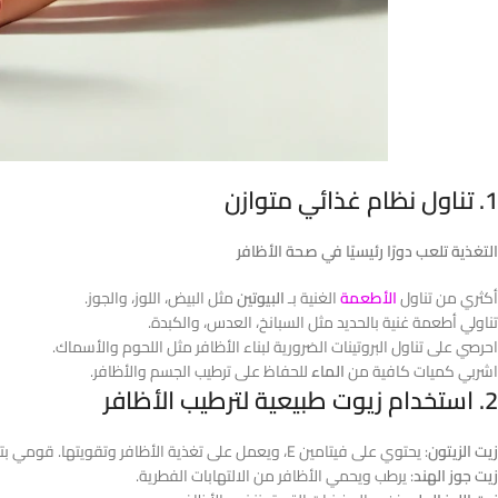
1.
تناول نظام غذائي متوازن
التغذية تلعب دورًا رئيسيًا في صحة الأظافر
أكثري من تناول
الأطعمة
الغنية بـ
البيوتين
مثل البيض، اللوز، والجوز.
تناولي أطعمة غنية بالحديد مثل السبانخ، العدس، والكبدة.
احرصي على تناول البروتينات الضرورية لبناء الأظافر مثل اللحوم والأسماك.
اشربي كميات كافية من
الماء
للحفاظ على ترطيب الجسم والأظافر.
2.
استخدام زيوت طبيعية لترطيب الأظافر
زيت الزيتون
: يحتوي على فيتامين E، ويعمل على تغذية الأظافر وتقويتها. قومي بتدفئة ملعقة من زيت الزيتون ودلكي بها أظافرك لمدة 5 دقائق يوميًا.
زيت جوز الهند
: يرطب ويحمي الأظافر من الالتهابات الفطرية.