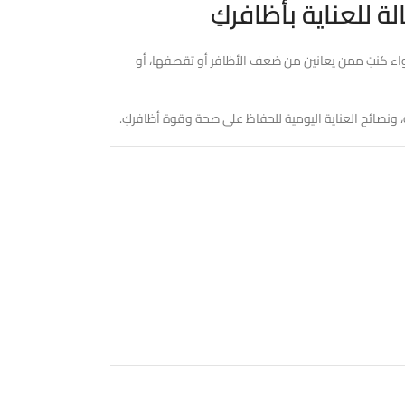
 للعناية بأظافركِ
واء كنتِ ممن يعانين من ضعف الأظافر أو تقصفها، أو
، ونصائح العناية اليومية للحفاظ على صحة وقوة أظافركِ.