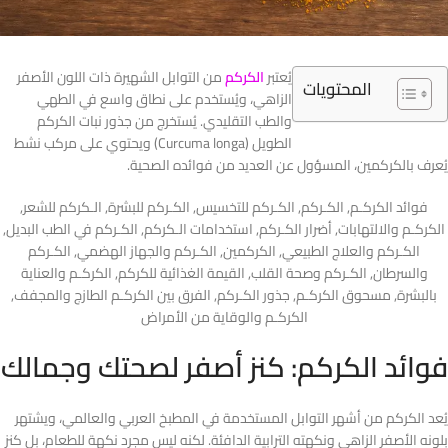
يُعتبر
الكركم
من التوابل الشهيرة ذات اللون الأصفر
المحتويات
الزاهي، ويُستخدم على نطاق واسع في الطهي
والطب التقليدي.
يُستخرج من جذور نبات الكركم
الطويل (Curcuma longa) ويحتوي على مركب نشط
يُعرف بالكركمين، المسؤول عن العديد من فوائده الصحية.
فوائد الكركـم, الكـركم, الكـركم للتخسيس, الكـركم للبشرة, الـكركم للشعر,
الكركـم والالتهابات, أضرار الكـركم, استخدامات الـكركم, الكـركم في الطب البديل,
الكـركم والعلاج الطبيعي, الكركمين, الكـركم والجهاز الهضمي, الكـركم
والسرطان, الكـركم وصحة القلب, القيمة الغذائية للكركم, الكركـم والعناية
بالبشرة, مسحوق الكركـم, جذور الكـركم, الفرق بين الكركـم الطازج والمجفف,
الكركـم والوقاية من الأمراض
فوائد الكركم: كنز أصفر لصحتك وجمالك
يُعد الكركم من أشهر التوابل المستخدمة في المطبخ العربي والعالمي، ويشتهر
بلونه الأصفر الزاهي ونكهته الترابية الدافئة. لكنه ليس مجرد نكهة للطعام، بل كنز