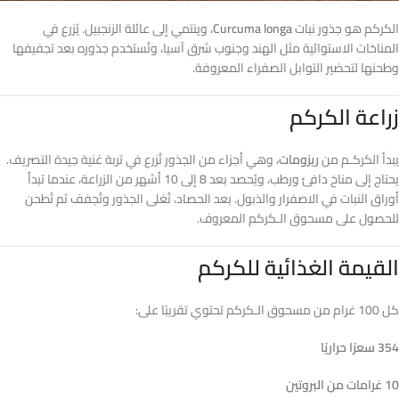
الكركم هو جذور نبات
Curcuma longa
، وينتمي إلى عائلة الزنجبيل. يُزرع في
المناخات الاستوائية مثل الهند وجنوب شرق آسيا، وتُستخدم جذوره بعد تجفيفها
وطحنها لتحضير التوابل الصفراء المعروفة.
زراعة الكركم
يبدأ الكركـم من
ريزومات
، وهي أجزاء من الجذور تُزرع في تربة غنية جيدة التصريف.
يحتاج إلى مناخ دافئ ورطب، ويُحصد بعد 8 إلى 10 أشهر من الزراعة، عندما تبدأ
أوراق النبات في الاصفرار والذبول. بعد الحصاد، تُغلى الجذور وتُجفف ثم تُطحن
للحصول على مسحوق الـكركم المعروف.
القيمة الغذائية للكركم
كل 100 غرام من مسحوق الـكركم تحتوي تقريبًا على:
354 سعرًا حراريًا
10 غرامات من البروتين