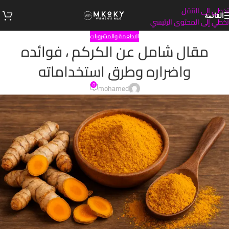
تخطي إلى التنقل
القائمة
تخطي إلى المحتوى الرئيسي
الاطعمة والمشروبات
مقال شامل عن الكركم ، فوائده
واضراره وطرق استخداماته
0
mohamed