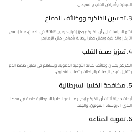
المبكرة وأمراض القلب والسرطان.
3. تحسين الذاكرة ووظائف الدماغ
تشير الدراسات إلى أن الكـركم يعزز إفراز هرمون BDNF في الدماغ، مما يُحسن
التركيز والذاكرة ويقلل خطر الإصابة بأمراض مثل الزهايمر.
4. تعزيز صحة القلب
الكـركم يحسّن وظائف بطانة الأوعية الدموية، ويساهم في تقليل ضغط الدم
وتقليل فرص الإصابة بالجلطات وتصلب الشرايين.
5. مكافحة الخلايا السرطانية
أبحاث حديثة أثبتت أن الكركم يُبطئ من نمو الخلايا السرطانية خاصة في سرطان
الثدي، البروستاتا، القولون، والجلد.
6. تقوية المناعة