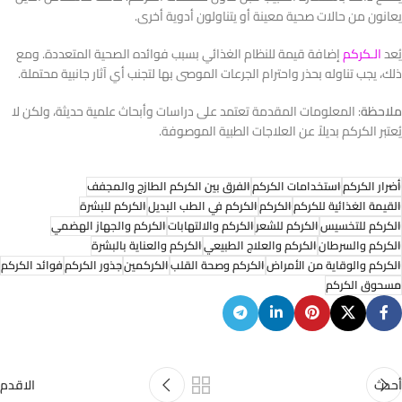
يعانون من حالات صحية معينة أو يتناولون أدوية أخرى.
يُعد
الـكركم
إضافة قيمة للنظام الغذائي بسبب فوائده الصحية المتعددة.
ومع
ذلك، يجب تناوله بحذر واحترام الجرعات الموصى بها لتجنب أي آثار جانبية محتملة.
ملاحظة
:
المعلومات المقدمة تعتمد على دراسات وأبحاث علمية حديثة، ولكن لا
يُعتبر الكركم بديلاً عن العلاجات الطبية الموصوفة.
أضرار الكركم
استخدامات الكركم
الفرق بين الكركم الطازج والمجفف
القيمة الغذائية للكركم
الكركم
الكركم في الطب البديل
الكركم للبشرة
الكركم للتخسيس
الكركم للشعر
الكركم والالتهابات
الكركم والجهاز الهضمي
الكركم والسرطان
الكركم والعلاج الطبيعي
الكركم والعناية بالبشرة
الكركم والوقاية من الأمراض
الكركم وصحة القلب
الكركمين
جذور الكركم
فوائد الكركم
مسحوق الكركم
أحدث
الاقدم