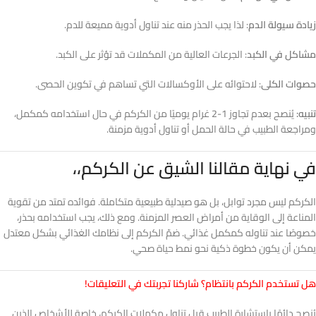
زيادة سيولة الدم
: لذا يجب الحذر منه عند تناول أدوية مميعة للدم.
مشاكل في الكبد
: الجرعات العالية من المكملات قد تؤثر على الكبد.
حصوات الكلى
: لاحتوائه على الأوكسالات التي تساهم في تكوين الحصى.
تنبيه:
يُنصح بعدم تجاوز 1-2 غرام يوميًا من الكركم في حال استخدامه كمكمل،
ومراجعة الطبيب في حالة الحمل أو تناول أدوية مزمنة.
في نهاية مقالنا الشيق عن الكركم،،
الكركم ليس مجرد توابل، بل هو صيدلية طبيعية متكاملة. فوائده تمتد من تقوية
المناعة إلى الوقاية من أمراض العصر المزمنة. ومع ذلك، يجب استخدامه بحذر،
خصوصًا عند تناوله كمكمل غذائي. ضمّ الكركم إلى نظامك الغذائي بشكل معتدل
يمكن أن يكون خطوة ذكية نحو نمط حياة صحي.
هل تستخدم الكركم بانتظام؟ شاركنا تجربتك في التعليقات!
يُنصح دائمًا باستشارة الطبيب قبل تناول مكملات الكركم، خاصة للأشخاص الذين