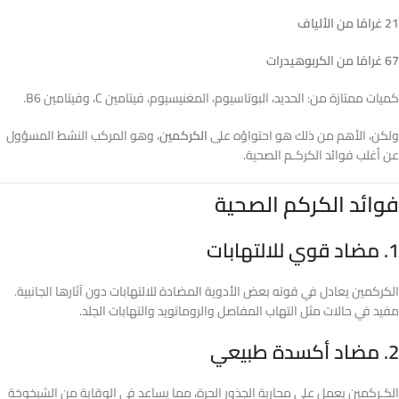
21 غرامًا من الألياف
67 غرامًا من الكربوهيدرات
كميات ممتازة من: الحديد، البوتاسيوم، المغنيسيوم، فيتامين C، وفيتامين B6.
ولكن، الأهم من ذلك هو احتواؤه على
الكركمين
، وهو المركب النشط المسؤول
عن أغلب فوائد الكركـم الصحية.
فوائد الكركم الصحية
1. مضاد قوي للالتهابات
الكركمين يعادل في قوته بعض الأدوية المضادة للالتهابات دون آثارها الجانبية.
مفيد في حالات مثل التهاب المفاصل والروماتويد والتهابات الجلد.
2. مضاد أكسدة طبيعي
الكـركمين يعمل على محاربة الجذور الحرة، مما يساعد في الوقاية من الشيخوخة