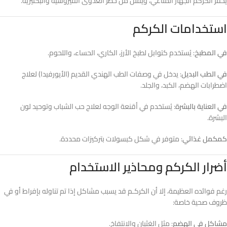
يُحفز الكركم الجهاز المناعي، ويُقلل من خطر العدوى الفيروسية والبكتيرية.
استخدامات الكركم
في المطبخ
: يُستخدم كتوابل لطبخ الأرز، الكاري، الحساء، واللحوم.
في الطب البديل
: يدخل في وصفات الطب الهندي القديم (الأيورفيدا) لعلاج
اضطرابات الهضم، الكبد، والجلد.
في العناية بالبشرة
: يُستخدم في أقنعة الوجه لعلاج حب الشباب وتوحيد لون
البشرة.
كمكمل غذائي
: متوفر في شكل كبسولات بتركيزات محددة.
أضرار الكركم ومحاذير الاستخدام
رغم فوائده العظيمة، إلا أن الكركـم قد يسبب مشاكل إذا تم تناوله بإفراط أو في
ظروف صحية خاصة:
مشاكل في الهضم
: مثل الغثيان والانتفاخ.