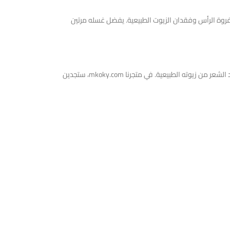
روة الرأس وفقدان الزيوت الطبيعية. يفضل غسله مرتين
ته الطبيعية. في متجرنا mkoky.com، ستجدين