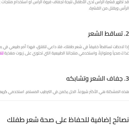
قد تظهر قشرة الرأس لدى الأطفال نتيجة لجفاف فروة الرأس أو استخدام منتجات غ
الرأس ويقلل من القشرة.
2. تساقط الشعر
إذا لاحظت تساقطاً خفيفاً في شعر طفلك، فلا داعي للقلق، فهذا أمر طبيعي في بع
غذاءً صحياً ومتوازناً، واستخدمي منتجاتنا الطبيعية التي تحتوي على زيوت مغذية
لت
3. جفاف الشعر وتشابكه
هذه المشكلة هي الأكثر شيوعاً. الحل يكمن في الترطيب المستمر. استخدمي
كريم
نصائح إضافية للحفاظ على صحة شعر طفلك