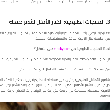
استخدام فرشاة أو مشط ذو أسنان واسعة:
هذا النوع من الأمشاط يقلل من شد 
3. المنتجات الطبيعية: الخيار الأمثل لشعر طفلك
مع ازدياد الوعي بأضرار المواد الكيميائية، أصبح الاعتماد على المنتجات الطبيعية ل
من الطبيعة مثل الزيوت النباتية، والمستخلصات العشبية.
لماذا المنتجات الطبيعية من
mkoky.com
هي الأفضل؟
في متجرنا mkoky.com، نفخر بتقديم مجموعة متكاملة من المنتجات الطبيعية للعناية بشعر الأطفال، والتي تم تصميمها خصيصاً لتلبية احتياجات شعرهم الحساس. تتميز منتجاتنا بتركيبتها الفريدة التي تجمع بين الفعالية والأمان.
من أهم منتجاتنا الطبيعية للعناية بشعر الأطفال لدي متجر مكوكي
شامبو الأطفال الطبيعي:
يحتوي على مستخلصات طبيعية وزيوت مغذية تنظف الشعر 
كريم ترطيب الشعر للأطفال:
غني بزبدة الشيا وزيت اللوز الحلو، يمنح الشعر ترطيبا
الزيوت الطبيعية:
مجموعة من الزيوت مثل زيت جوز الهند، وزيت الأرغان، وزيت الجو
الجافة.