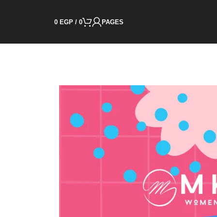
0
EGP
/
0
PAGES