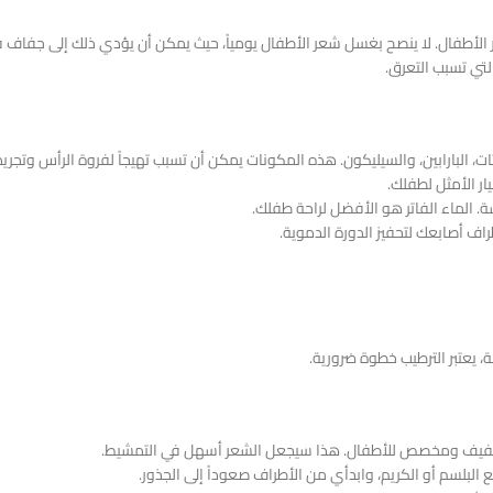
لأطفال. لا ينصح بغسل شعر الأطفال يومياً، حيث يمكن أن يؤدي ذلك إلى جفاف ف
لتي تسبب التعرق.
البارابين، والسيليكون. هذه المكونات يمكن أن تسبب تهيجاً لفروة الرأس وتجريد الشعر من زيو
ار الأمثل لطفلك.
 الماء الفاتر هو الأفضل لراحة طفلك.
ف أصابعك لتحفيز الدورة الدموية.
 يعتبر الترطيب خطوة ضرورية.
خفيف ومخصص للأطفال. هذا سيجعل الشعر أسهل في التمشيط.
سم أو الكريم، وابدأي من الأطراف صعوداً إلى الجذور.