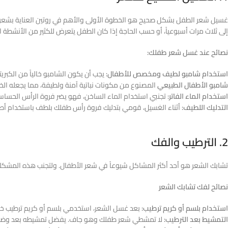
غسيل شعر الطفل بشكل صحيح هو الخطوة الأولى والأهم في روتين العناية بشعر ا
إلى ثلاث مرات أسبوعياً، أو حسب الحاجة إذا كان الطفل يتعرض للكثير من الأنشطة ا
نصائح عند غسل شعر طفلك:
استخدام شامبو لطيف ومخصص للأطفال:
يجب أن يكون الشامبو خالياً من الكبريتات، 
شامبو الأطفال الطبيعي
المصنوع من مكونات نباتية آمنة ولطيفة، مما يجعله الخي
استخدام الماء الفاتر:
تجنبي استخدام الماء الساخن، فهو يضر فروة الرأس الحساسة.
التدليك اللطيف:
أثناء الغسيل، قومي بتدليك فروة رأس طفلك بلطف باستخدام أطرا
2. الترطيب والفك
تشابك الشعر هو أحد أكثر المشاكل شيوعاً في شعر الأطفال. ولتجنب هذه المشكلة،
نصائح لفك تشابك الشعر
استخدام بلسم أو كريم ترطيب:
بعد غسل الشعر، استخدمي بلسم أو كريم ترطيب 
التمشيط بعد الترطيب:
لا تمشطي شعر طفلك وهو جاف. يفضل تمشيطه بعد وضع البل