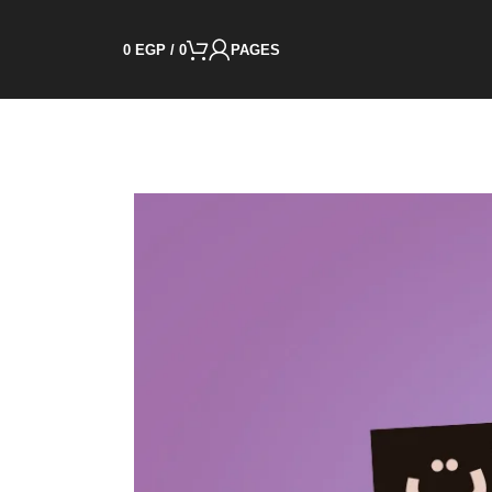
0
EGP
/
0
PAGES