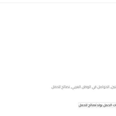
نين, الحوامل في الوطن العربي, نصائح للحمل
ت الحمل بولد
نصائح للحمل