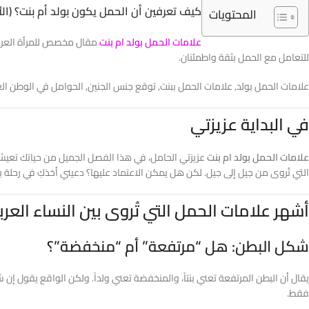
كيف تعرفين أن الحمل يكون بولد أم بنت؟ (ال
المحتويات
علامات الحمل بولد ام بنت
مقال مخصص للمرأة العربية
للتعامل مع الحمل بثقة واطمئنان.
علامات الحمل بولد, علامات الحمل ببنت, توقع جنس الجنين, الحوامل في الوطن ال
في البداية عزيزتي
علامات الحمل بولد ام بنت
عزيزتي الحامل، في هذا الفصل الجميل من حياتك تعيش
التي تُروى من جيل إلى جيل. لكن هل يمكن الاعتماد عليها؟ دعيني أخذكِ في رحلة 
أشهر علامات الحمل التي تُروى بين النساء العرب
شكل البطن: هل “مرتفعة” أم “منخفضة”؟
يقال أن البطن المرتفعة تعني بنتاً، والمنخفضة تعني ولداً. ولكن الواقع يقول إ
فقط.