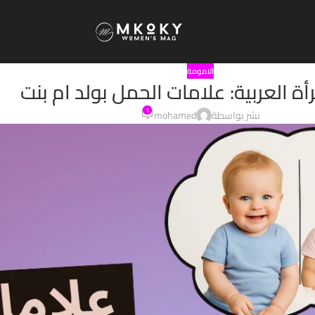
الامومة
أة العربية: علامات الحمل بولد ام بنت
1
نشر بواسطة
mohamed