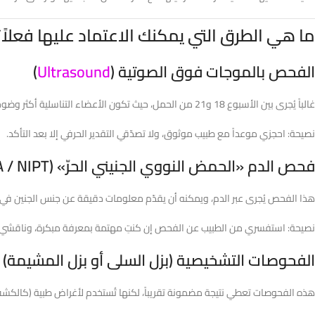
ما هي الطرق التي يمكنك الاعتماد عليها فعلاً؟
الفحص بالموجات فوق الصوتية (
Ultrasound
)
غالباً يُجرى بين الأسبوع 18 و21 من الحمل، حيث تكون الأعضاء التناسلية أكثر وضوحاً. في هذه الفترة، يكون تقدير الجنس أكثر دقة – بشرط أن يكون الجنين في وضع مناسب وأن تكون جودة الجهاز جيدة.
نصيحة: احجزي موعداً مع طبيب موثوق، ولا تصدّقي التقدير الحرفي إلا بعد التأكد.
فحص الدم «الحمض النووي الجنيني الحرّ» (cfDNA / NIPT)
هذا الفحص يُجرى عبر الدم، ويمكنه أن يقدّم معلومات دقيقة عن جنس الجنين في وق
نصيحة: استفسري من الطبيب عن الفحص إن كنتِ مهتمة بمعرفة مبكرة، وناقشي ت
الفحوصات التشخيصية (بزل السلى أو بزل المشيمة)
هذه الفحوصات تعطي نتيجة مضمونة تقريباً، لكنها تُستخدم لأغراض طبية (كالكش