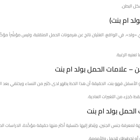
كل البطن.
لد ام بنت)
 «ولد». في الواقع، الغثيان ناتج عن هرمونات الحمل المتقلبة، وليس مؤشّراً مؤكّداً
تعنيه الرغبة.
ن – علامات الحمل بولد ام بنت
حو الأسفل فهو بنت. الحقيقة أن هذا الخط يظهر لدى كثير من النساء ويختفي بعد ال
قط كجزء من التغيرات العادية.
 الحمل بولد ام بنت
معرفة جنس الجنين، ويُنظر إليها كتسلية أكثر منها حقيقة مؤكّدة. الدراسات الحديث
ك أو تخطيطك للحمل والأمومة.