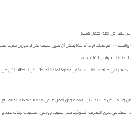
ساس للسير في رحلة الحمل بسلام.
الدعم — التوقعات (ولد أم بنت) يمكن أن تكون لطيفة لكن لا تغيّرين نظرتك بنف
لاحتفاء به، وليس للقلق منه.
صغير على هاتفك. الجنس سيكون معلومًا عاجلاً أو آجلاً، لكن اللحظات الآن هي م
لحين والآخر. لكن ما لا يجب أن ننساه هو أن أجمل ما في هذه الرحلة هو
الحياة التي 
ة. استخدمي طرق المعرفة المتوفّرة مـع الطبيب، وودّعي التخمينات برحابة صدر، وا