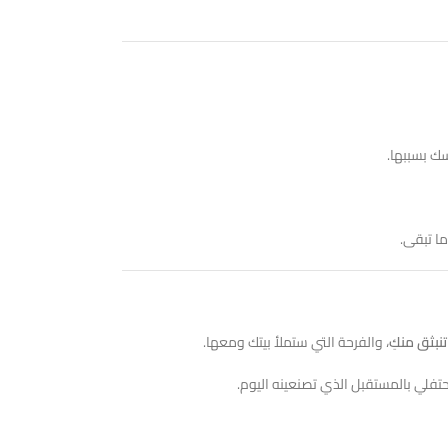
سك بسببها.
ا تبقى.
تنبثق منكِ
، والفرحة التي ستملأ بيتك ومعها.
حتفلي بالمستقبل الذي تصنعينه اليوم.