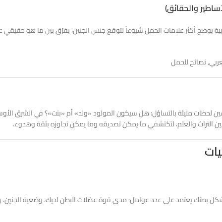
أساطير والحقائق)
 يوضح أكثر علامات الحمل شيوعاً لتوقع جنس الجنين، يفرّق بين ما هو حقيقي علم
عربي, نصائح للحمل
ين لحظات مليئة بالتساؤل: هل سيكون المولود «ولد» أم «بنت»؟ في الشرق الأو
بين التراث والعلم، لتكتشفي ما يمكن تصديقه وما يمكن تجاوزه بثقة وهدوء.
يات
ن شكل بطنك يعتمد على عدد عوامل: مدى قوة عضلات البطن لديك، وضعية الجنين، وكم