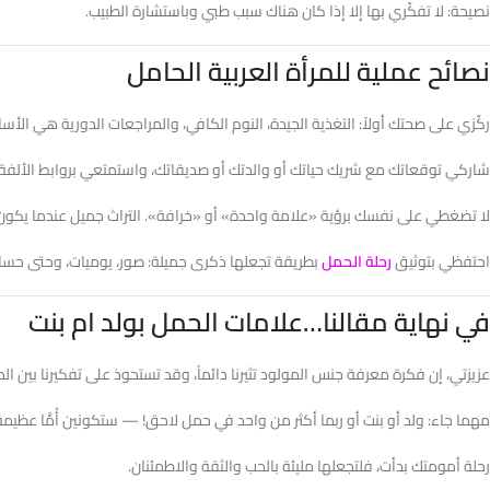
نصيحة: لا تفكّري بها إلا إذا كان هناك سبب طبي وباستشارة الطبيب.
نصائح عملية للمرأة العربية الحامل
ركّزي على صحتك أولاً: التغذية الجيدة، النوم الكافي، والمراجعات الدورية هي الأ
شاركي توقعاتك مع شريك حياتك أو والدتك أو صديقاتك، واستمتعي بروابط الألفة و
لا تضغطي على نفسك برؤية «علامة واحدة» أو «خرافة». التراث جميل عندما يكون ل
احتفظي بتوثيق
رحلة الحمل
بطريقة تجعلها ذكرى جميلة: صور، يوميات، وحتى حساب 
في نهاية مقالنا…علامات الحمل بولد ام بنت
عزيزتي، إن فكرة معرفة جنس المولود تثيرنا دائماً، وقد تستحوذ على تفكيرنا بين ا
مهما جاء: ولد أو بنت أو ربما أكثر من واحد في حمل لاحق! — ستكونين أُمًّا عظيم
رحلة أمومتك بدأت، فلتجعلها مليئة بالحب والثقة والاطمئنان.