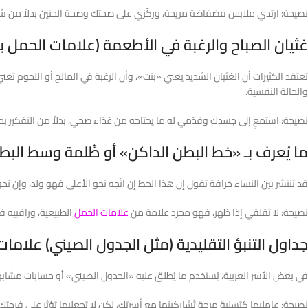
نصيحة: ارتدي ملابس فضفاضة مريحة، وركّزي على صحتك وصحة الجنين بدلاً من ش
غثيان الصباح والرغبة في الأطعمة (علامات الحمل بو
تعتقد الكثيرات أن الغثيان الشديد يعني «بنت»، وأن الرغبة في المالح أو اللحوم تعني
والحالة النفسية.
نصيحة: استمعِ إلى جسدك وقدّمي له ما يحتاجه من غذاء صحي، بدلاً من التفكير بما 
ما يُعرف بـ «خط البطن الداكن» أو ظُلمة وسط البط
قد تنتشر بين النساء خرافة تقول إن هذا الخط إن اتّجه نحو الأعلى فهو ولد، وإن ن
نصيحة: لا تقلقي إذا ظهر، فهو مجرد علامة من
علامات الحمل
الطبيعية، وراقبيه ف
جداول التنبؤ التقليدية (مثل الجدول الصيني) علامات
في بعض الأسر العربية، يُستخدم ما يُطلق عليه «الجدول الصيني» أو حسابات مشابهة ل
نصيحة: عامليها كتسلية مرحة تُشاركينها مع أسرتك، لكن لا تجعليها تؤثر على فرحت