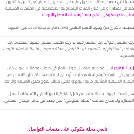
محلياً (في مصر):
يمكنكِ الحصول عليه من العطارين الموثوقين الذين يمتلكون
معامل تقطير، أو من خلال المتاجر الإلكترونية المتخصصة في المنتجات الطبيعية
(
مثل متجر مكوكي الذي يوفر ترشيحات لأفضل الزيوت
).
نصيحة:
تأكدي من وجود الاسم العلمي
Lavandula angustifolia
على العبوة.
زيت اللافندر، فوائد زيت اللافندر للبشرة، زيت اللافندر للشعر، كيفية استخدام زيت
اللافندر، استخراج زيت اللافندر، زيت الخزامى، مجلة مكوكي النسائية، فوائد الزيوت
العطرية.
زيت اللافندر
ليس مجرد رفاهية، بل هو استثمار في صحتك وجمالك. سواء كنتِ
ترغبين في بشرة متوهجة، شعر كثيف، أو حتى ليلة نوم هادئة، فإن اللافندر هو
الإجابة الطبيعية المثالية. جربيه اليوم واجعلي منزلك يفوح بعبق الطبيعة والراحة.
هل قمتِ بتجربة زيت اللافندر من قبل؟ شاركينا تجربتك في التعليقات أسفل
المقال، ولا تنسي متابعة “مجلة مكوكي” لكل جديد في عالم الجمال النسائي.
تابعي مجلة مكوكي على منصات التواصل: