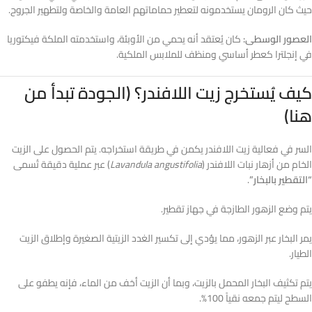
حيث كان الرومان يستخدمونه لتعطير حماماتهم العامة والخاصة ولتطهير الجروح.
العصور الوسطى:
كان يُعتقد أنه يحمي من الأوبئة، واستخدمته الملكة فيكتوريا
في إنجلترا كعطر أساسي ومنظف للملابس الملكية.
كيف يُستخرج زيت اللافندر؟ (الجودة تبدأ من
هنا)
السر في فعالية زيت اللافندر يكمن في طريقة استخراجه. يتم الحصول على الزيت
الخام من أزهار نبات اللافندر (
Lavandula angustifolia
) عبر عملية دقيقة تُسمى
“التقطير بالبخار”
.
يتم وضع الزهور الطازجة في جهاز تقطير.
يمر البخار عبر الزهور، مما يؤدي إلى تكسير الغدد الزيتية الصغيرة وإطلاق الزيت
الطيار.
يتم تكثيف البخار المحمل بالزيت، وبما أن الزيت أخف من الماء، فإنه يطفو على
السطح ليتم جمعه نقياً 100%.