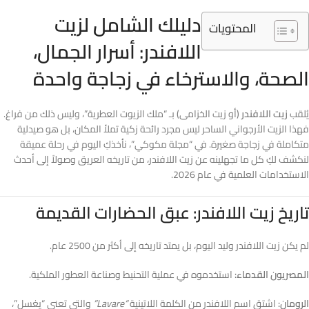
دليلك الشامل لزيت
المحتويات
اللافندر: أسرار الجمال،
الصحة، والاسترخاء في زجاجة واحدة
يُلقب
زيت اللافندر
(أو زيت الخزامى) بـ “ملك الزيوت العطرية”، وليس ذلك من فراغ.
فهذا الزيت الأرجواني الساحر ليس مجرد رائحة زكية تملأ المكان، بل هو صيدلية
متكاملة في زجاجة صغيرة. في “مجلة مكوكي”، نأخذكِ اليوم في رحلة عميقة
لنكشف لكِ كل ما تجهلينه عن زيت اللافندر، من تاريخه العريق وصولاً إلى أحدث
الاستخدامات العلمية في عام 2026.
تاريخ زيت اللافندر: عبق الحضارات القديمة
لم يكن زيت اللافندر وليد اليوم، بل يمتد تاريخه إلى أكثر من 2500 عام.
المصريون القدماء:
استخدموه في عملية التحنيط وصناعة العطور الملكية.
الرومان:
اشتق اسم اللافندر من الكلمة اللاتينية
“Lavare”
والتي تعني “يغسل”،