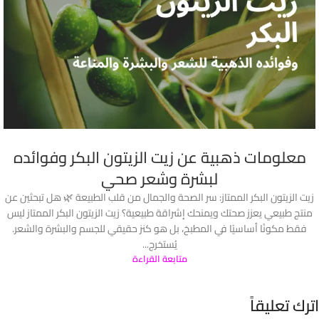
معلومات ذهبية عن زيت الزيتون البكر وفوائده
لبشرة وشعر صحي
زيت الزيتون البكر الممتاز: سر الصحة والجمال من قلب الطبيعة 🌿 هل تبحثين عن
منتج طبيعي يعزز صحتك ويمنحك إشراقة طبيعية؟ زيت الزيتون البكر الممتاز ليس
فقط مكونًا أساسيًا في المطبخ، بل هو كنز حقيقي للجسم والبشرة والشعر.
يُستخرج...
متابعة القراءة
اترك تعليقاً