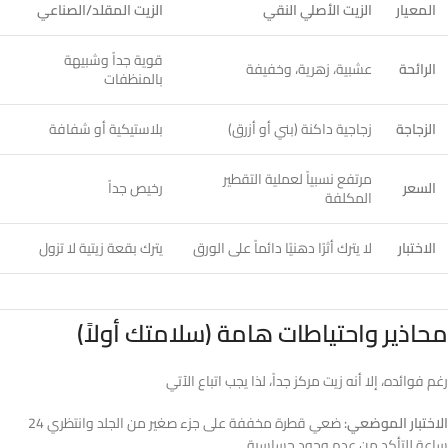
المعيار
الزيت الأصلي النقي
الزيت المقلد/الصناعي
قوية جداً وشبيهة
الرائحة
عشبية، زهرية، وخفيفة
بالمنظفات
الزجاجة
زجاجية داكنة (بني أو أزرق)
بلاستيكية أو شفافة
مرتفع نسبياً لعملية التقطير
السعر
رخيص جداً
المكلفة
الاختبار
لا يترك أثرًا دهنيًا دائماً على الورق
يترك بقعة زيتية لا تزول
محاذير واحتياطات هامة (سلامتك أولاً)
رغم فوائده، إلا أنه زيت مركز جداً، لذا يجب اتباع الآتي
الاختبار الموضعي:
ضعي قطرة مخففة على جزء صغير من الجلد وانتظري 24
ساعة للتأكد من عدم وجود حساسية.