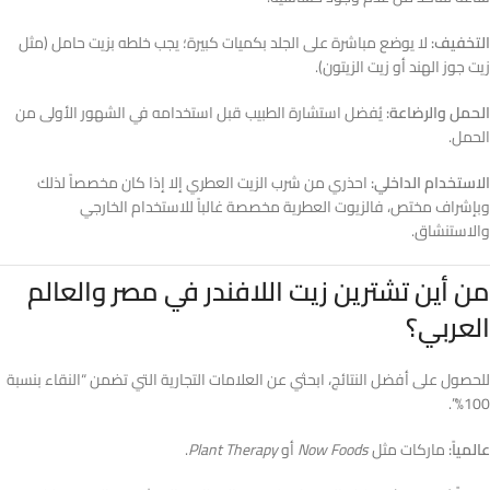
التخفيف:
لا يوضع مباشرة على الجلد بكميات كبيرة؛ يجب خلطه بزيت حامل (مثل
زيت جوز الهند أو زيت الزيتون).
الحمل والرضاعة:
يُفضل استشارة الطبيب قبل استخدامه في الشهور الأولى من
الحمل.
الاستخدام الداخلي:
احذري من شرب الزيت العطري إلا إذا كان مخصصاً لذلك
وبإشراف مختص، فالزيوت العطرية مخصصة غالباً للاستخدام الخارجي
والاستنشاق.
من أين تشترين زيت اللافندر في مصر والعالم
العربي؟
للحصول على أفضل النتائج، ابحثي عن العلامات التجارية التي تضمن “النقاء بنسبة
100%”.
عالمياً:
ماركات مثل
Now Foods
أو
Plant Therapy
.