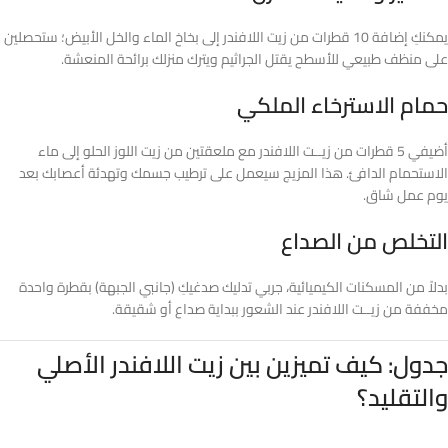
يمكنكِ إضافة 10 قطرات من زيت اللافندر إلى بخاخ الماء والخل الأبيض؛ ستحصلين
على منظف طبيعي للأسطح يقتل الجراثيم ويترك منزلك برائحة المنعشة.
حمام الاسترخاء الملكي
أضيفي 5 قطرات من زيــت اللافندر مع ملعقتين من زيت اللوز الحلو إلى ماء
الاستحمام الدافئ. هذا المزيج سيعمل على ترطيب جسمك وتهدئة أعصابك بعد
يوم عمل شاق.
التخلص من الصداع
بدلاً من المسكنات الكيميائية، جربي تدليك صدغيكِ (جانبي الجبهة) بقطرة واحدة
مخففة من زيــت اللافندر عند الشعور ببداية صداع أو شقيقة.
جدول: كيف تميزين بين زيت اللافندر الأصلي
والتقليد؟