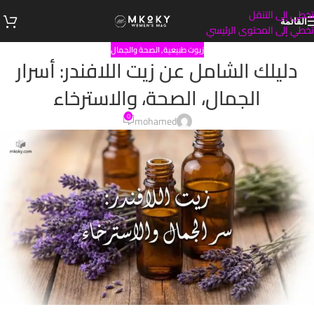
تخطي إلى التنقل
القائمة
تخطي إلى المحتوى الرئيسي
زيوت طبيعية
,
الصحة والجمال
دليلك الشامل عن زيت اللافندر: أسرار
الجمال، الصحة، والاسترخاء
0
mohamed