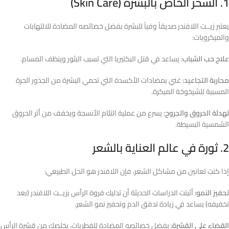
1. السحر الخاص بالبشرة (Skin Care)
يعتبر زيــت اللافندر صديقاً وفياً للبشرة بفضل خصائصه المضادة للالتهابات
والميكروبات:
علاج حب الشباب:
يساعد في قتل البكتيريا التي تسبب البثور وينظف المسام.
محاربة التجاعيد:
غني بمضادات الأكسدة التي تحمي البشرة من الجذور الحرة
المسببة للشيخوخة المبكرة.
تهدئة الحروق والجروح:
يسرع من عملية التئام الأنسجة ويخفف من أثر الحروق
الشمسية البسيطة.
2. ثورة في عالم العناية بالشعر
إذا كنتِ تعانين من مشاكل الشعر، فإن اللافندر هو الحل الطبيعي:
تحفيز النمو:
أثبتت الدراسات الحديثة أن تدليك فروة الرأس بزيــت اللافندر (بعد
تخفيفه) يساعد في زيادة تدفق الدم وتحفيز نمو الشعر.
القضاء على القشرة:
بفضل خصائصه المضادة للفطريات، يخلصك من قشرة الرأس