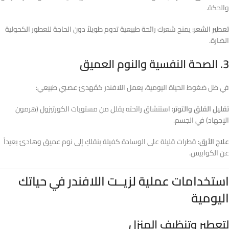
والحكة.
تعطير الشعر:
يمنح شعرك رائحة طبيعية تدوم طويلاً دون الحاجة للعطور الكحولية
الضارة.
3. الصحة النفسية والنوم العميق
في ظل ضغوط الحياة اليومية، يعمل اللافندر كمُهدئ عصبي طبيعي:
تقليل القلق والتوتر:
استنشاق رائحته يقلل من مستويات الكورتيزول (هرمون
الإجهاد) في الجسم.
علاج الأرق:
قطرات قليلة على الوسادة كفيلة بنقلكِ إلى نوم عميق وهادئ بعيداً
عن الكوابيس.
استخدامات عملية لزيــت اللافندر في حياتك
اليومية
لتعطير وتنظيف المنزل