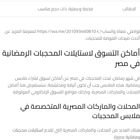
الحقائب
فخمة وعملية، ذات حجم مناسب
تواصلي معانا واتساب👉 https://wa.me/201093460810 لمعرفة المزيد عن
أحدث صيحات الموضة للمحجبات.
أماكن التسوق لاستايلات المحجبات الرمضانية
في مصر
في شهر رمضان، تبحث المحجبات في مصر عن أماكن تسوق لشراء ملابس
رمضانية. هذه الملابس يجب أن تكون أنيقة ومحتشمة. سنستعرض هنا أفضل
المحلات والماركات المصرية، وكذلك مواقع التسوق الإلكتروني الموثوقة.
المحلات والماركات المصرية المتخصصة في
ملابس المحجبات
هناك العديد من المحلات والماركات المصرية التي تقدم
استايلات محجبات
رمضانية
مميزة.