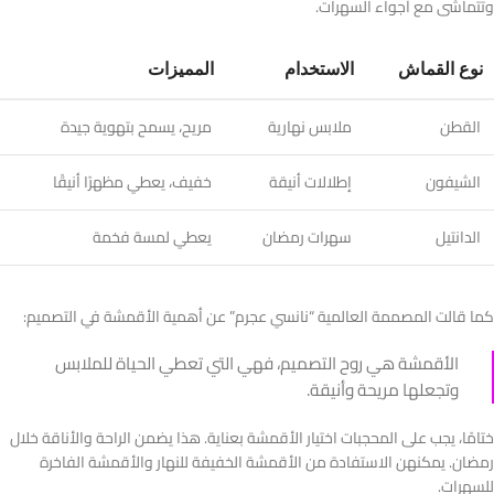
وتتماشى مع أجواء السهرات.
نوع القماش
الاستخدام
المميزات
القطن
ملابس نهارية
مريح، يسمح بتهوية جيدة
الشيفون
إطلالات أنيقة
خفيف، يعطي مظهرًا أنيقًا
الدانتيل
سهرات رمضان
يعطي لمسة فخمة
كما قالت المصممة العالمية “نانسي عجرم” عن أهمية الأقمشة في التصميم:
الأقمشة هي روح التصميم، فهي التي تعطي الحياة للملابس
وتجعلها مريحة وأنيقة.
ختامًا، يجب على المحجبات اختيار الأقمشة بعناية. هذا يضمن الراحة والأناقة خلال
رمضان. يمكنهن الاستفادة من الأقمشة الخفيفة للنهار والأقمشة الفاخرة
للسهرات.