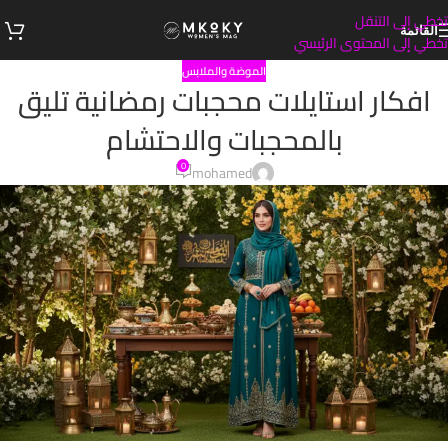
تخطي إلى التنقل
القائمة
تخطي إلى المحتوى الرئيسي
الموضة والملابس
افكار استايلات محجبات رمضانية تليق
بالمحجبات والاحتشام
0
mohamed