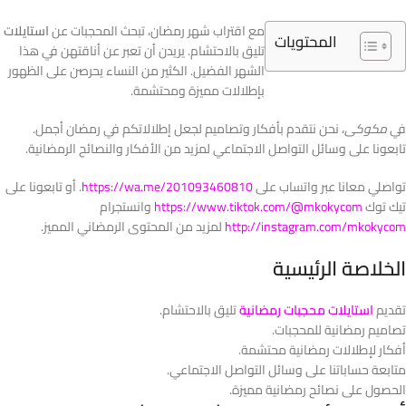
مع اقتراب شهر رمضان، تبحث المحجبات عن
استايلات
المحتويات
تليق بالاحتشام. يريدن أن تعبر عن أناقتهن في هذا
الشهر الفضيل. الكثير من النساء يحرصن على الظهور
بإطلالات مميزة ومحتشمة.
في
مكوكى
، نحن نتقدم بأفكار وتصاميم لجعل إطلالاتكم في رمضان أجمل.
تابعونا على وسائل التواصل الاجتماعي لمزيد من الأفكار والنصائح الرمضانية.
تواصلي معانا عبر واتساب على
https://wa.me/201093460810
. أو تابعونا على
تيك توك
https://www.tiktok.com/@mkokycom
وانستجرام
http://instagram.com/mkokycom
لمزيد من المحتوى الرمضاني المميز.
الخلاصة الرئيسية
تقديم
استايلات محجبات رمضانية
تليق بالاحتشام.
تصاميم رمضانية للمحجبات.
أفكار لإطلالات رمضانية محتشمة.
متابعة حساباتنا على وسائل التواصل الاجتماعي.
الحصول على نصائح رمضانية مميزة.