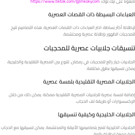
تابعونا على تيك توك:
https://www.tiktok.com/@mkokycom
العباءات البسيطة ذات القصات العصرية
لإطلالة أكثر بساطة، اختر العباءات ذات القصات العصرية. هذه التصاميم تتيح
للمحجبات الظهور بإطلالة عصرية ومحتشمة.
تنسيقات جلابيات عصرية للمحجبات
الجلابيات خيار رائع للمحجبات في رمضان. تتنوع بين المصرية التقليدية والخليجية،
يمكن تنسيقها بطرق مختلفة.
الجلابيات المصرية التقليدية بلمسة عصرية
إضافة لمسة عصرية للجلابيات المصرية التقليدية ممكنة. يمكن ذلك من خلال
الإكسسوارات أو طريقة لف الحجاب.
الجلابيات الخليجية وكيفية تنسيقها
الجلابيات الخليجية تتميز بتصاميمها الأنيقة والمحتشمة. يمكن تنسيقها مع الحجاب
بلفة مميزة لإطلالة رائعة.