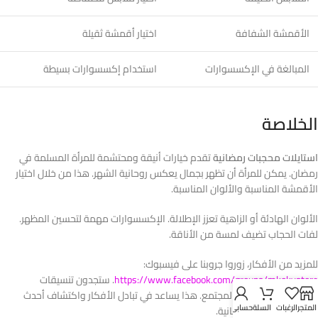
الأقمشة الشفافة
اختيار أقمشة ثقيلة
المبالغة في الإكسسوارات
استخدام إكسسوارات بسيطة
الخلاصة
استايلات محجبات رمضانية
تقدم خيارات أنيقة ومحتشمة للمرأة المسلمة في
رمضان. يمكن للمرأة أن تظهر بجمال يعكس روحانية الشهر. هذا من خلال اختيار
الأقمشة المناسبة والألوان المناسبة.
الألوان الهادئة أو الزاهية تعزز الإطلالة. الإكسسوارات مهمة لتحسين المظهر.
لفات الحجاب تضيف لمسة من الأناقة.
للمزيد من الأفكار، زوروا جروبنا على فيسبوك:
https://www.facebook.com/groups/mkokystore
. ستجدون تنسيقات
ومشاركات من أفراد المجتمع. هذا يساعد في تبادل الأفكار واكتشاف أحدث
المتجر
الرغبات
السلة
حسابي
صيحات الموضة الرمضانية.