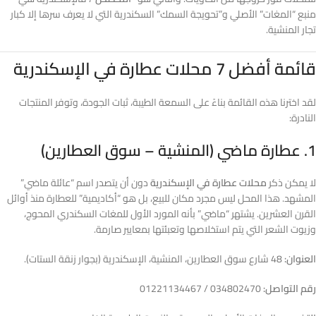
منبع “المغات” الأصلي و”تحويجة السمك” السكندرية التي لا يعرف سرها إلا كبار
تجار المنشية.
قائمة أفضل 7 محلات عطارة في الإسكندرية
لقد اخترنا هذه القائمة بناءً على السمعة الطيبة، ثبات الجودة، وتوفر المنتجات
النادرة:
1. عطارة ماضي (المنشية – سوق العطارين)
لا يمكن ذكر
محلات عطارة في الإسكندرية
دون أن يتصدر اسم “عائلة ماضي”
المشهد. هذا المحل ليس مجرد مكان للبيع، بل هو “أكاديمية” للعطارة منذ أوائل
القرن العشرين. يشتهر “ماضي” بأنه المورد الأول للمغات السكندري المحوج،
وزيوت الشعر التي يتم استخلاصها وتعبئتها بمعايير صارمة.
العنوان:
48 شارع سوق العطارين، المنشية، الإسكندرية (بجوار زنقة الستات).
رقم التواصل:
034802470 / 01221134467