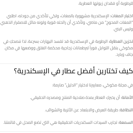
للرطوبة أو فقدان زيوتها العطرية.
اختبار المغات:
الإسكندرية مشهورة بالمغات، ولكي تتأكدي من جودته، اطلبي
“المغات المحوج” من ماضي، وتأكدي أن رائحته قوية ولونه مائل للاصفرار الذهبي
وليس البني.
تخزين العطارة:
الرطوبة في الإسكندرية قد تفسد البهارات بسرعة، لذا ننصحكِ في
مكوكي بنقل التوابل فوراً لبرطمانات زجاجية محكمة الغلق ووضعها في مكان
جاف وبارد.
كيف تختارين أفضل عطار في الإسكندرية؟
في مجلة مكوكي، معاييرنا لاختيار “الدليل” صارمة:
الأمانة:
أن يخبركِ العطار بمدة صلاحية المنتج ومصدره الحقيقي.
النظافة:
طريقة العرض والابتعاد عن الأتربة والشوائب.
السمعة:
تجارب السيدات السكندريات الحقيقية هي التي تضع المحل في قائمتنا.