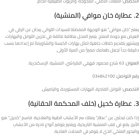
التخصص:
المغات الأصلي، المحوجة، والزيوت الطبيعية الخام.
2. عطارة خان موافي (المنشية)
يعتبر “خان موافي” هو الوجهة المفضلة للسيدات اللواتي يبحثن عن الرقي في
العرض مع جودة المنتج. يتميز المحل بنظافة فائقة في تخزين التوابل والبهارات،
ويشتهر بتقديم خلطات جاهزة (مثل بهارات الكبسة والشاورما) تم إعدادها بنسب
دقيقة جداً تجعل طعامكِ مميزاً من المرة الأولى.
العنوان:
63 شارع محمود فهمي النقراشي، المنشية، الإسكندرية.
رقم التواصل:
034842100
التخصص:
التوابل الفاخرة، البهارات المستوردة، والياميش.
3. عطارة كحيل (خلف المحكمة الحقانية)
إذا كنتِ تبحثين عن “عطار” يمتلك سر الأعشاب الطبية والعلاجية، فاسم “كحيل” هو
الأبرز. يقع في قلب المنشية التاريخية، ويتميز بتوفير أنواع نادرة من الأعشاب
والبخور الملكي الذي لا يتوفر في المحلات العادية.