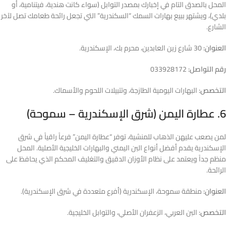
المحل بالصدق التام في إخبارك بمصدر التوابل (سواء كانت هندية، فيتنامية، أو
بلدي)، ويشتهر ببيع بهارات السمك “السكندرية” التي تجعل رائحة طعامك تصل لآخر
الشارع.
العنوان:
30 شارع زين العابدين، محرم بك، الإسكندرية.
رقم التواصل:
033928172
التخصص:
البهارات اليومية الطازجة، وتتبيلات اللحوم والأسماك.
6. عطارة اليمن (شرق الإسكندرية – سموحة)
لمن يصعب عليهن الذهاب للمنشية، توفر “عطارة اليمن” فرعاً راقياً في شرق
الإسكندرية يقدم أفضل أنواع البن اليمني والبهارات الخليجية الأصلية. المحل
منظم جداً ويعتمد على نظام الأوزان الدقيق والتغليف المحكم الذي يحافظ على
الرائحة.
العنوان:
منطقة سموحة، الإسكندرية (أفرع متعددة في شرق الإسكندرية).
التخصص:
البن العربي، الزعفران الأصلي، والتوابل الخليجية.