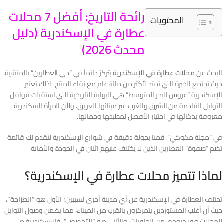
رائحة التاريخ: أفضل 7 محلات
المحتويات
عطارة في الإسكندرية (دليل
محدث 2026)
البحث عن
محلات عطارة في الإسكندرية
يتركز دائماً في “حي العطارين” بالمنشية،
حيث تجتمع الخبرة التي تمتد لأكثر من مائة عام مع نقاء المنتج. لذلك تعتبر
الإسكندرية “عروس البحر المتوسط” هي البوابة التاريخية التي استقبلت قوافل
التوابل القادمة من الشرق والغرب عبر مينائها العريق. ولأن المرأة السكندرية
معروفة بذكائها في اختيار الأفضل لمطبخها وجمالها.
في “مجلة مكوكي”، قمنا بجولة دقيقة في شوارع الإسكندرية لنقدم لكِ قائمة
تضم “صفوة” العطارين الذين لا يختلف عليهم اثنان في الجودة والأمانة.
لماذا تتميز محلات عطارة في الإسكندرية؟
تختلف العطارة في الإسكندرية عن أي مدينة أخرى لسببين؛ الأول هو
“الطزاجة”
،
حيث أن أغلب المستوردين يتمركزون بالقرب من الميناء، مما يضمن وصول التوابل
للمحلات فور خروجها من الحاويات. والثاني هو
“التخصص”
، فالإسكندرية هي