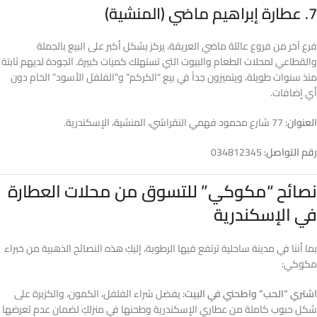
7. عطارة إبراهيم ماضي (المنشية)
فرع آخر من فروع عائلة ماضي العريقة، يركز بشكل أكبر على البيع بالجملة
والقطاعي لمحلات الطعام والبيوت التي تستهلك كميات كبيرة. الجودة لديهم ثابتة
منذ سنوات طويلة، ويتميزون جداً في بيع “الكركم” و”الفلفل الأسود” الخام دون
أي إضافات.
العنوان:
77 شارع محمود فهمي النقراشي، المنشية، الإسكندرية.
رقم التواصل:
034812345
نصائح “مكوكي” للتسوق من محلات العطارة
في الإسكندرية
بما أننا في مدينة ساحلية ترتفع فيها الرطوبة، إليكِ هذه النصائح الذهبية من خبراء
مكوكي:
اشتري “الحب” واطحني في البيت:
يفضل شراء الفلفل، الكمون، والكزبرة على
شكل حبوب كاملة من عطاري الإسكندرية وطحنها في منزلكِ لضمان عدم تعرضها