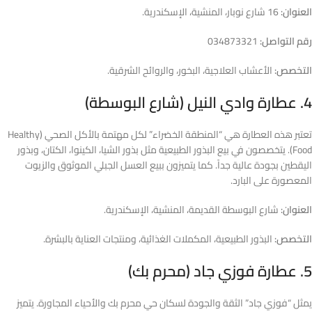
العنوان:
16 شارع نوبار، المنشية، الإسكندرية.
رقم التواصل:
034873321
التخصص:
الأعشاب العلاجية، البخور، والروائح الشرقية.
4. عطارة وادي النيل (شارع البوسطة)
تعتبر هذه العطارة هي “المنطقة الخضراء” لكل مهتمة بالأكل الصحي (Healthy
Food). يتخصصون في بيع البذور الطبيعية مثل بذور الشيا، الكينوا، الكتان، وبذور
اليقطين بجودة عالية جداً. كما يتميزون ببيع العسل الجبلي الموثوق والزيوت
المعصورة على البارد.
العنوان:
شارع البوسطة القديمة، المنشية، الإسكندرية.
التخصص:
البذور الطبيعية، المكملات الغذائية، ومنتجات العناية بالبشرة.
5. عطارة فوزي جاد (محرم بك)
يمثل “فوزي جاد” الثقة والجودة لسكان حي محرم بك والأحياء المجاورة. يتميز