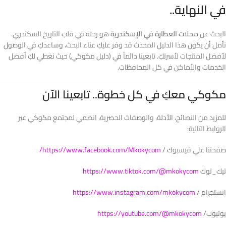
في النهاية..
البحث عن
محلات العطارة في الإسكندرية
هو رحلة في قلب التاريخ السكندري.
نأمل أن يكون هذا الدليل المحدث قد وفر عليكِ عناء البحث، وساعدكِ في الوصول
لأفضل المنتجات لأسرتكِ. تابعينا دائماً في (دليل مكوكي) حيث نغطي لكِ أفضل
الخدمات والأماكن في كل المحافظات.
مكوكي معكِ في كل خطوة.. تابعينا الآن
للمزيد من النصائح، الأدلة، والوصفات الحصرية، انضمي لمجتمع مكوكي عبر
الروابط التالية:
صفحتنا علي فيسبوك /
https://www.facebook.com/Mkokycom/
تيك_توك
https://www.tiktok.com/@mkokycom
انستجرام /
https://www.instagram.com/mkokycom
يوتيوب/
https://youtube.com/@mkokycom