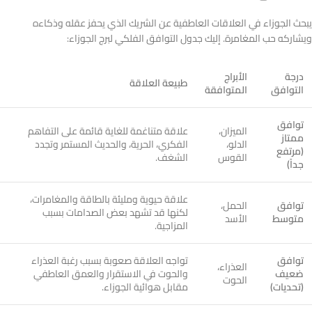
يبحث الجوزاء في العلاقات العاطفية عن الشريك الذي يحفز عقله وذكاءه
ويشاركه حب المغامرة. إليك جدول التوافق الفلكي لبرج الجوزاء:
درجة
الأبراج
طبيعة العلاقة
التوافق
المتوافقة
توافق
الميزان،
علاقة متناغمة للغاية قائمة على التفاهم
ممتاز
الدلو،
الفكري، الحرية، والحديث المستمر وتجدد
(مرتفع
القوس
الشغف.
جداً)
علاقة حيوية ومليئة بالطاقة والمغامرات،
توافق
الحمل،
لكنها قد تشهد بعض الصدامات بسبب
متوسط
الأسد
المزاجية.
توافق
تواجه العلاقة صعوبة بسبب رغبة العذراء
العذراء،
ضعيف
والحوت في الاستقرار والعمق العاطفي
الحوت
(تحديات)
مقابل هوائية الجوزاء.