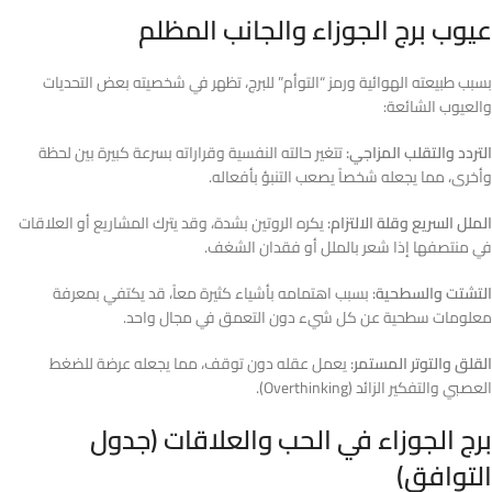
عيوب برج الجوزاء والجانب المظلم
بسبب طبيعته الهوائية ورمز “التوأم” للبرج، تظهر في شخصيته بعض التحديات
والعيوب الشائعة:
التردد والتقلب المزاجي:
تتغير حالته النفسية وقراراته بسرعة كبيرة بين لحظة
وأخرى، مما يجعله شخصاً يصعب التنبؤ بأفعاله.
الملل السريع وقلة الالتزام:
يكره الروتين بشدة، وقد يترك المشاريع أو العلاقات
في منتصفها إذا شعر بالملل أو فقدان الشغف.
التشتت والسطحية:
بسبب اهتمامه بأشياء كثيرة معاً، قد يكتفي بمعرفة
معلومات سطحية عن كل شيء دون التعمق في مجال واحد.
القلق والتوتر المستمر:
يعمل عقله دون توقف، مما يجعله عرضة للضغط
العصبي والتفكير الزائد (Overthinking).
برج الجوزاء في الحب والعلاقات (جدول
التوافق)