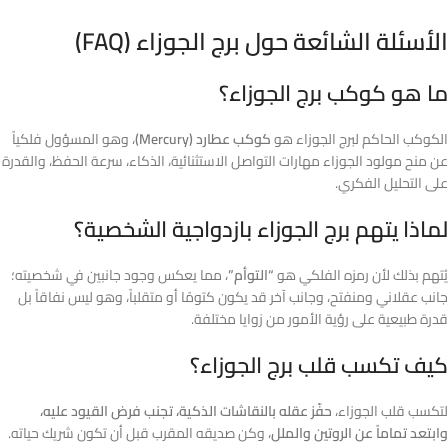
الأسئلة الشائعة حول برج الجوزاء (FAQ)
ما هو كوكب برج الجوزاء؟
الكوكب الحاكم لبرج الجوزاء هو
كوكب عطارد (Mercury)
، وهو المسؤول فلكياً
عن منح مولود الجوزاء مهارات التواصل الاستثنائية، الذكاء، سرعة الحفظ، والقدرة
على التحليل الفكري.
لماذا يتهم برج الجوزاء بازدواجية الشخصية؟
يُتهم بذلك لأن رمزه الفلكي هو
“التوأم”
، مما يعكس وجود جانبين في شخصيته؛
جانب عقلاني ومنفتح، وجانب آخر قد يكون كتومًا أو متقلباً، وهو ليس نفاقاً بل
قدرة طبيعية على رؤية الأمور من زوايا مختلفة.
كيف تكسب قلب برج الجوزاء؟
لتكسب قلب الجوزاء،
حفّز عقله بالنقاشات الذكية، تجنب فرض القيود عليه،
وابتعد تماماً عن الروتين والملل
، وكن صديقه المقرب قبل أن تكون شريك حياته.