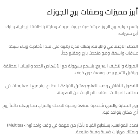
أبرز مميزات وصفات برج الجوزاء
يتسم مولود برج الجوزاء بشخصية حيوية، مريحة، ومليئة بالطاقة الإيجابية، وإليك
أبرز مميزاته:
الذكاء الاجتماعي واللباقة:
يمتلك قدرة رهيبة على فتح الأحاديث وبناء شبكة
علاقات واسعة، وهو متحدث بارع ومقنع جداً.
المرونة والتكيف السريع:
ينسجم بسهولة مع الأشخاص الجدد والبيئات المختلفة،
ويتقبل التغيير برحب وسعة دون خوف.
الفضول الثقافي وحب التعلم:
يعشق القراءة، الاطلاع، وتجميع المعلومات في
مختلف المجالات؛ عقله دائم البحث عن المعرفة.
روح الدعابة والمرح:
شخصية ممتعة ومحبة للضحك والمزاح، مما يجعله دائماً روح
أي مكان يتواجد فيه.
تعدد المواهب:
يستطيع القيام بأكثر من مهمة في وقت واحد (Multitasking)
ويمتلك مهارات ذهنية وفنية متنوعة.