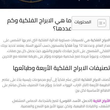
ما هي الابراج الفلكية وكم
المحتويات
عددها؟
الابراج الفلكية
هي تقسيمات مساوية للدائرة الفلكية التي تمر بها الشمس على
مدار العام، وعددها
12 برجاً فلكياً
ينقسمون حسب أشهر السنة. يعتمد تحديد برجك
الفلكي الشمسي على تاريخ ميلادك باليوم والشهر، حيث يحمل كل برج صفات،
مميزات، وعيوباً فريدة تميز شخصية مولوده وتؤثر على طريقة تعامله مع الآخرين.
تصنيفات الابراج الفلكية الأربعة وطبائعها
تُصنف
الابراج الفلكية
الاثني عشر فلكياً إلى أربع مجموعات رئيسية بناءً على عناصر
الطبيعة الأربعة (النار، التراب، الهواء، الماء). ويؤثر هذا التصنيف بشكل مباشر على
الطبائع الأساسية لكل برج:
الأبراج النارية
(الحمل، الأسد، القوس):
تتميز بالشجاعة، الحماس المشتعل،
الشغف، والقيادة الطبيعية، ولكن عيبها الأبرز هو التسرع والعصبية.