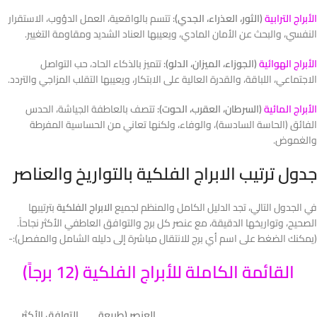
الأبراج الترابية
(الثور، العذراء، الجدي):
تتسم بالواقعية، العمل الدؤوب، الاستقرار
النفسي، والبحث عن الأمان المادي، ويعيبها العناد الشديد ومقاومة التغيير.
الأبراج الهوائية
(الجوزاء، الميزان، الدلو):
تتميز بالذكاء الحاد، حب التواصل
الاجتماعي، اللباقة، والقدرة العالية على الابتكار، ويعيبها التقلب المزاجي والتردد.
الأبراج المائية
(السرطان، العقرب، الحوت):
تتصف بالعاطفة الجياشة، الحدس
الفائق (الحاسة السادسة)، والوفاء، ولكنها تعاني من الحساسية المفرطة
والغموض.
جدول ترتيب الابراج الفلكية بالتواريخ والعناصر
في الجدول التالي، تجد الدليل الكامل والمنظم لجميع
الابراج الفلكية
بترتيبها
الصحيح، وتواريخها الدقيقة، مع عنصر كل برج والتوافق العاطفي الأكثر نجاحاً.
(يمكنك الضغط على اسم أي برج للانتقال مباشرة إلى دليله الشامل والمفصل):-
القائمة الكاملة للأبراج الفلكية (12 برجاً)
العنصر (طبيعة
التوافق الأكثر