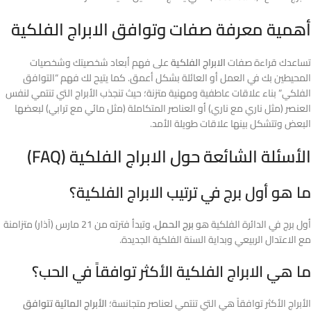
أهمية معرفة صفات وتوافق الابراج الفلكية
تساعدك قراءة صفات
الابراج الفلكية
على فهم أبعاد شخصيتك وشخصيات
المحيطين بك في العمل أو العائلة بشكل أعمق. كما يتيح لك فهم “التوافق
الفلكي” بناء علاقات عاطفية ومهنية متزنة؛ حيث تنجذب الأبراج التي تنتمي لنفس
العنصر (مثل ناري مع ناري) أو العناصر المتكاملة (مثل مائي مع ترابي) لبعضها
البعض وتتشكل بينها علاقات طويلة الأمد.
الأسئلة الشائعة حول الابراج الفلكية (FAQ)
ما هو أول برج في ترتيب الابراج الفلكية؟
أول برج في الدائرة الفلكية هو
برج الحمل
، وتبدأ فترته من 21 مارس (آذار) متزامنة
مع الاعتدال الربيعي وبداية السنة الفلكية الجديدة.
ما هي الابراج الفلكية الأكثر توافقاً في الحب؟
الأبراج الأكثر توافقاً هي التي تنتمي لعناصر متجانسة؛
الأبراج المائية تتوافق