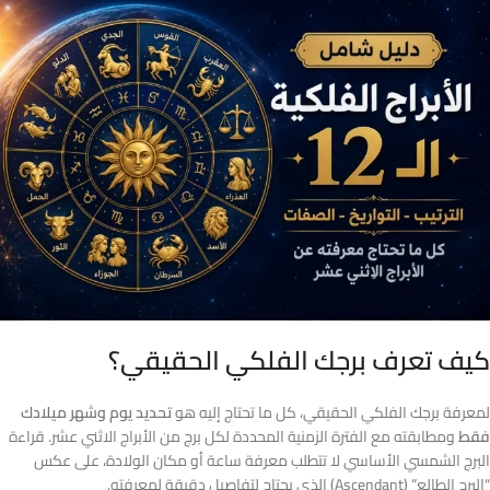
كيف تعرف برجك الفلكي الحقيقي؟
لمعرفة برجك الفلكي الحقيقي، كل ما تحتاج إليه هو
تحديد يوم وشهر ميلادك
فقط
ومطابقته مع الفترة الزمنية المحددة لكل برج من الأبراج الاثني عشر. قراءة
البرج الشمسي الأساسي لا تتطلب معرفة ساعة أو مكان الولادة، على عكس
“البرج الطالع” (Ascendant) الذي يحتاج لتفاصيل دقيقة لمعرفته.