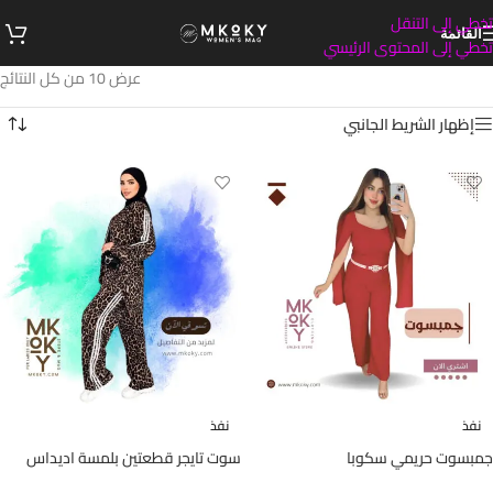
تخطي إلى التنقل
القائمة
تخطي إلى المحتوى الرئيسي
عرض ⁦10⁩ من كل النتائج
إظهار الشريط الجانبي
نفذ
نفذ
جمبسوت حريمي سكوبا
سوت تايجر قطعتين بلمسة اديداس