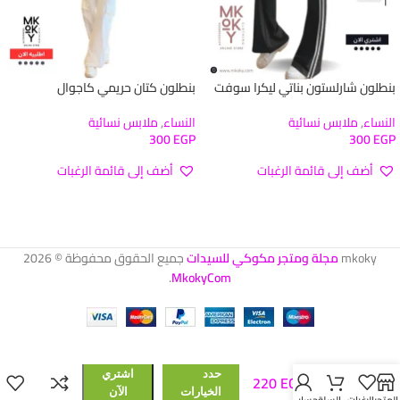
بنطلون شارلستون بناتي ليكرا سوفت
بنطلون كتان حريمي كاجوال
النساء
,
ملابس نسائية
النساء
,
ملابس نسائية
300
EGP
300
EGP
أضف إلى قائمة الرغبات
أضف إلى قائمة الرغبات
تحديد أحد الخيارات
تحديد أحد الخيارات
mkoky
مجلة ومتجر مكوكي للسيدات
جميع الحقوق محفوظة © 2026
.
MkokyCom
بنطلون
جينز
حدد
اشتري
220
EGP
حريمي
الخيارات
الآن
لونين