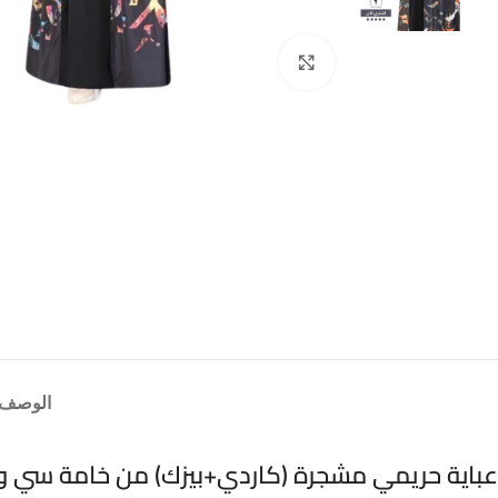
انقر للتكبير
الوصف
عباية حريمي مشجرة (كاردي+بيزك) من خامة سي و