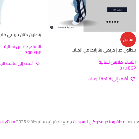
بنطلون كتان حريمي كاج
ساخن
النساء
,
ملابس نسائية
بنطلون جينز حريمي بشرايط من الجناب
300
EGP
النساء
,
ملابس نسائية
أضف إلى قائمة الرغ
310
EGP
أضف إلى قائمة الرغبات
mkoky
مجلة ومتجر مكوكي للسيدات
جميع الحقوق محفوظة © 2026
okyCom