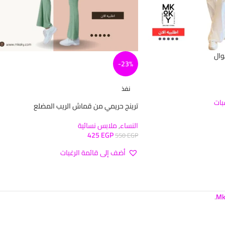
وال
-23%
نفذ
بات
ترينج حريمي من قماش الريب المضلع
النساء
,
ملابس نسائية
425
EGP
550
EGP
أضف إلى قائمة الرغبات
.
Mk