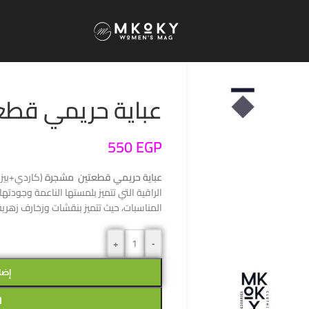
عباية حريمي قطع
550
EGP
عباية حريمي قطعتين مشجرة
(كاردي+بيزك
الراقية التي تتميز بلمستها الناعمة وجودته
المناسبات، حيث تتميز بنقشات وزخارف زهر
+
-
إضا
ا