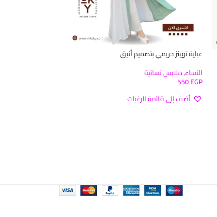
عباية توينز حريمي بتصميم أنيق
عباية حريمي إسلامي
النساء
,
ملابس نسائية
النساء
,
ملابس نسائي
300
EGP
550
EGP
أضف إلى قائمة الرغبات
أضف إلى قائمة ا