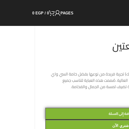
0
EGP
/
0
PAGES
تين
) تجربة فريدة من نوعها بفضل خامة السي واي
ا العالية. صُممت هذه العباية لتناسب جميع
ية تضيف لمسة من الجمال والفخامة.
فة إلى السلة
شتري الآن