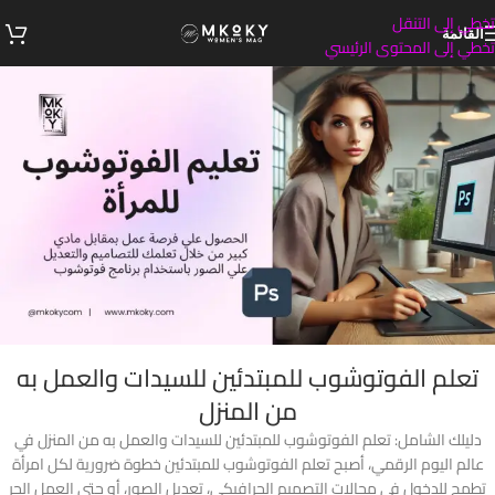
تخطي إلى التنقل
القائمة
تخطي إلى المحتوى الرئيسي
تعلم الفوتوشوب للمبتدئين للسيدات والعمل به
من المنزل
دليلك الشامل: تعلم الفوتوشوب للمبتدئين للسيدات والعمل به من المنزل في
عالم اليوم الرقمي، أصبح تعلم الفوتوشوب للمبتدئين خطوة ضرورية لكل امرأة
تطمح للدخول في مجالات التصميم الجرافيكي، تعديل الصور، أو حتى العمل الحر