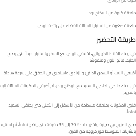
كوب من الزبادي.
ملعقة كبيرة من البيكنج بودر.
ملعقة صغيرة من الفانيليا السائلة للقضاء على رائحة البيض.
طريقة التحضير
في وعاء الخلاط الكهربائي، اخفقي البيض مع السكر والفانيليا جيداً حتى يصبح
الخليط فاتح اللون ومنفوشاً.
أضيفي الزيت أو السمن الدافئ والزبادي واستمري في الخفق على سرعة هادئة.
في وعاء خارجي، اخلطي السميد مع البيكنج بودر، ثم أضيفي المكونات السائلة إليه
بالتدريج.
قلبي المكونات بملعقة مسطحة من الأسفل إلى الأعلى حتى يختفي السميد
تماماً.
صبي المزيج في صينية واخبزيه لمدة 30 إلى 35 دقيقة حتى ينضج تماماً، ثم اسقيه
بالشربات المتوسط فور خروجه من الفرن.