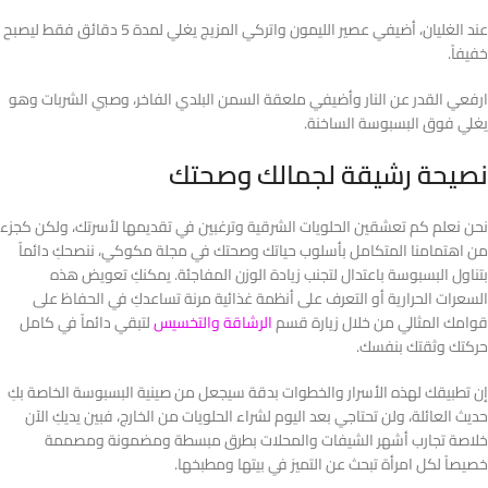
عند الغليان، أضيفي عصير الليمون واتركي المزيج يغلي لمدة 5 دقائق فقط ليصبح
خفيفاً.
ارفعي القدر عن النار وأضيفي ملعقة السمن البلدي الفاخر، وصبي الشربات وهو
يغلي فوق البسبوسة الساخنة.
نصيحة رشيقة لجمالك وصحتك
نحن نعلم كم تعشقين الحلويات الشرقية وترغبين في تقديمها لأسرتك، ولكن كجزء
من اهتمامنا المتكامل بأسلوب حياتك وصحتك في مجلة مكوكي، ننصحكِ دائماً
بتناول البسبوسة باعتدال لتجنب زيادة الوزن المفاجئة. يمكنكِ تعويض هذه
السعرات الحرارية أو التعرف على أنظمة غذائية مرنة تساعدكِ في الحفاظ على
قوامك المثالي من خلال زيارة قسم
الرشاقة والتخسيس
لتبقي دائماً في كامل
حركتك وثقتك بنفسك.
إن تطبيقك لهذه الأسرار والخطوات بدقة سيجعل من صينية البسبوسة الخاصة بكِ
حديث العائلة، ولن تحتاجي بعد اليوم لشراء الحلويات من الخارج، فبين يديكِ الآن
خلاصة تجارب أشهر الشيفات والمحلات بطرق مبسطة ومضمونة ومصممة
خصيصاً لكل امرأة تبحث عن التميز في بيتها ومطبخها.