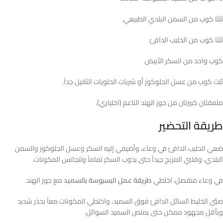
ثلثا كوب من السمن البلدي الطبيعي.
ثلثا كوب من الحليب الدافئ.
كوب واحد من السكر الأبيض.
ثلث كوب من عسل الجلوكوز أو شربات الحلويات الثقيل جداً.
ملعقتان كبيرتان من جوز الهند الناعم (اختياري).
طريقة التحضير
ضعي الحليب الدافئ في وعاء، وأضيفي إليه السكر وعسل الجلوكوز والسمن
البلدي، وقلبي المزيج جيداً حتى يذوب السكر تماماً وتتجانس المكونات.
في وعاء منفصل، اخلطي
طريقة عمل البسبوسة بالسميد
مع جوز الهند.
صبّي الخليط السائل الدافئ فوق السميد، واخلطي المكونات معاً بحذر شديد
وبأقل مجهود ممكن حتى يمتص السميد السوائل.