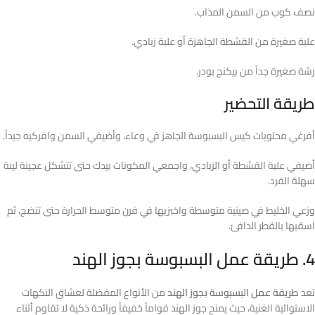
نصف كوب من السمن المذاب.
علبة صغيرة من القشطة الجاهزة أو علبة زبادي.
رشة صغيرة جداً من بيكنج بودر.
طريقة التحضير
أفرغي محتويات كيس البسبوسة الجاهز في وعاء، وأضيفي السمن وافركيه جيداً.
أضيفي علبة القشطة أو الزبادي، واجمعي المكونات بيدك حتى تتشكل عجينة لينة
سهلة الفرد.
وزعي الخليط في صينية متوسطة واخبزيها في فرن متوسط الحرارة حتى تنضج، ثم
اسقيها بالقطر الدافئ.
4. طريقة عمل البسبوسة بجوز الهند
تعد
طريقة عمل البسبوسة بجوز الهند
من الأنواع المفضلة لعشاق النكهات
الاستوائية الغنية، حيث يمنح جوز الهند قواماً خفيفاً ورائحة ذكية لا تقاوم أثناء