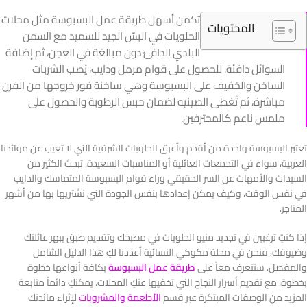
تكمن أسهل طريقة عمل البسبوسة مثل محلات
المحتويات
الحلويات في البسّ الجيد للسميد مع السمن
البلدي الدافئ دون مبالغة في العجن، ثم إضافة
السوائل دافئة. للحصول على قوام مرمل ودايب، يُصب الشربات
الساخن والخفيف على البسبوسة وهي ساخنة فور خروجها من الفرن
مباشرة، ثم تُغطى الصينيه لضمان حبس الرطوبة والحصول على
ملمس ناعم كالمحترفين.
تعتبر البسبوسة واحدة من أقدم وأعرق الحلويات الشرقية التي لا تغيب عن موائدنا
العربية، سواء في التجمعات العائلية أو المناسبات السعيدة. تبحث الكثير من
السيدات والأمهات عن السر الحقيقي وراء قوام البسبوسة المتماسك والدايب
في نفس الوقت، وكيف يمكن إعدادها بنفس الجودة التي نشتريها بها من أشهر
المتاجر.
إذا كنتِ ترغبين في تجديد منيو الحلويات في مطبخك وتقديم طبق يبهر عائلتك
وضيوفك، فنحن في مجلة مكوكي النسائية أعددنا لكِ هذا الدليل الشامل
والمفصل. سنتعرف معاً على
طريقة عمل البسبوسة
بكافة أنواعها خطوة
بخطوة، مع تقديم أسرار النجاح التي تخفيها عنكِ المحلات. يمكنكِ دائماً متابعة
المزيد من الوصفات المبتكرة عبر قسم
الأطعمة والمشروبات
لإثراء مائدتك