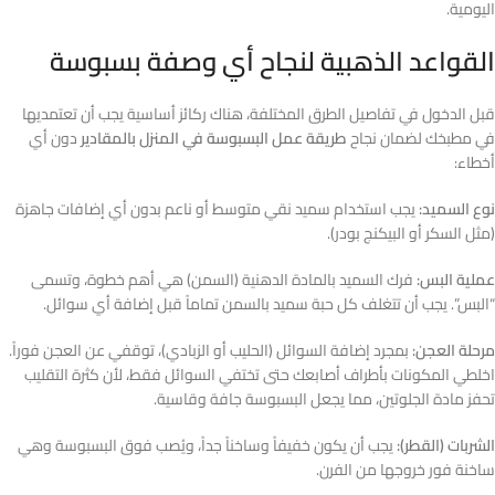
اليومية.
القواعد الذهبية لنجاح أي وصفة بسبوسة
قبل الدخول في تفاصيل الطرق المختلفة، هناك ركائز أساسية يجب أن تعتمديها
في مطبخك لضمان نجاح
طريقة عمل البسبوسة في المنزل بالمقادير
دون أي
أخطاء:
نوع السميد:
يجب استخدام سميد نقي متوسط أو ناعم بدون أي إضافات جاهزة
(مثل السكر أو البيكنج بودر).
عملية البس:
فرك السميد بالمادة الدهنية (السمن) هي أهم خطوة، وتسمى
“البس”. يجب أن تتغلف كل حبة سميد بالسمن تماماً قبل إضافة أي سوائل.
مرحلة العجن:
بمجرد إضافة السوائل (الحليب أو الزبادي)، توقفي عن العجن فوراً.
اخلطي المكونات بأطراف أصابعك حتى تختفي السوائل فقط، لأن كثرة التقليب
تحفز مادة الجلوتين، مما يجعل البسبوسة جافة وقاسية.
الشربات (القطر):
يجب أن يكون خفيفاً وساخناً جداً، ويُصب فوق البسبوسة وهي
ساخنة فور خروجها من الفرن.