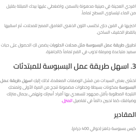
افردي العجينة في صينية مدهونة بالسمن، واضغطي عليها بيدك المبللة بقليل
من الماء ليتساوى السطح تماماً.
اخبزيها في الفرن حتى تكتسب اللون الذهبي الغامق المميز للمحلات، ثم اسقيها
بالقطر الخفيف الساخن.
تطبيق
طريقة عمل البسبوسة مثل محلات الحلويات
يضمن لكِ الحصول على حبات
سميد متباعدة ومرملة تذوب في الفم تماماً كالجاهزة.
3. اسهل طريقة عمل البسبوسة للمبتدئات
تخشى بعض السيدات من فشل الوصفات المعقدة، لذلك إليكِ
اسهل طريقة عمل
البسبوسة
بمكونات بسيطة وخطوات مضمونة تنجح من المرة الأولى وتمنحكِ
النتيجة المطلوبة بأقل مجهود لتسعدي بها أفراد أسرتك وتهتمي بجمال منزلك
وضيافتك كما تحبين دائماً في تفاصيل
المنزل
.
المقادير
كيس بسبوسة جاهز (حوالي 400 جرام).