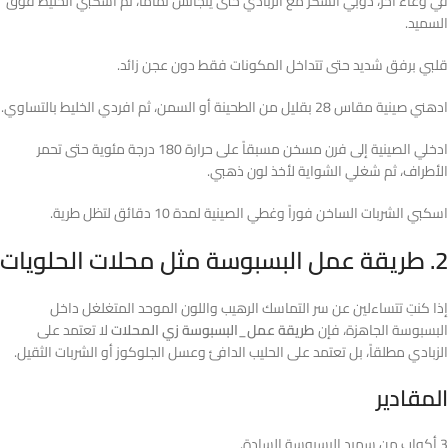
في وعاء آخر، ذوبي السكر مع الزبادي حتى يتجانس تماماً، ثم اسكبي الخليط فوق
السميد.
قلبي برفق شديد حتى تتداخل المكونات فقط دون عجن زائد.
ادهني صينية مقاس 28 بقليل من الطحينة أو السمن، ثم افردي الخليط بالتساوي.
ادخلي الصينية إلى فرن مسخن مسبقاً على حرارة 180 درجة مئوية حتى تحمر
الأطراف، ثم شغلي الشواية لأخذ لون ذهبي.
اسكبي الشربات الساخن فوراً وغطي الصينية لمدة 10 دقائق لتظل طرية.
2. طريقة عمل البسبوسة مثل محلات الحلويات
إذا كنتِ تتساءلين عن سر التماسك الرهيب واللون الموحد المتغلغل داخل
البسبوسة الجاهزة، فإن
طريقة عمل_البسبوسة زي المحلات
لا تعتمد على
الزبادي مطلقاً، بل تعتمد على الحليب الدافئ وعسل الجلوكوز أو الشربات الثقيل.
المقادير
3 أكواب من سميد البسبوسة السادة.