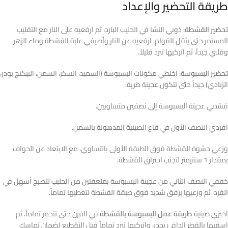
طريقة التحضير والإعداد
تحضير القشطة:
ذوبي النشا في الحليب البارد، ثم ارفعيه على النار مع التقليب
المستمر حتى يثقل القوام. ارفعيه عن النار وأضيفي علبة القشطة وماء الزهر
وقلبي جيداً، ثم اتركيها تبرد قليلاً.
تحضير البسبوسة:
اخلطي مكونات البسبوسة (السميد، السكر، السمن، البيكنج بودر،
الزبادي) جيداً حتى تتكون عجينة طرية.
قسّمي عجينة البسبوسة إلى نصفين متساويين.
افردي النصف الأول في قاع الصينية المدهونة بالسمن.
وزعي حشوة القشطة فوق الطبقة الأولى بالتساوي، مع الابتعاد عن الحواف
بمقدار 1 سنتيمتر لتجنب احتراق القشطة.
خففي النصف الثاني من عجينة البسبوسة بملعقتين من الحليب لتصبح أسهل في
الفرد، ثم وزعيها برفق شديد فوق طبقة القشطة لتغطيها تماماً.
اخبزي صينية
طريقة عمل البسبوسة بالقشطة
في الفرن حتى تتحمر تماماً، ثم
اسقيها بالقطر الدافئ بحذر، واتركيها تبرد تماماً قبل التقطيع لضمان تماسك