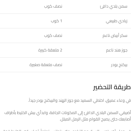
سمن بلدي دافئ
نصف كوب
زبادي طبيعي
1 كوب
سكر أبيض ناعم
نصف كوب
جوز هند ناعم
2 ملعقة كبيرة
بيكنج بودر
نصف ملعقة صغيرة
طريقة التحضير
في وعاء عميق، اخلطي السميد مع جوز الهند والبيكنج بودر جيداً.
أضيفي السمن البلدي الدافئ إلى المكونات الجافة، وابدأي ببسّ الخليط بأطراف
أصابعك حتى يصبح القوام مثل الرمل المبلل.