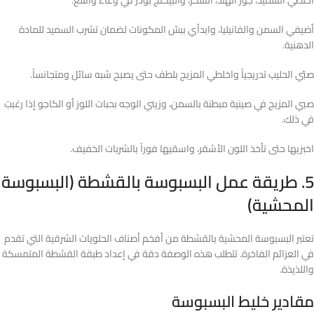
اخلطي السميد، جوز الهند، السكر، والبيكنج بودر في وعاء واسع.
أضيفي السمن والفانيليا، وابدأي ببسّ المكونات لضمان تشرب السميد للمادة
الدهنية.
صبّي الحليب تدريجياً واخلطي المزيج بلطف حتى يصبح شبه سائل ومتجانساً.
صبي المزيج في صينية مبطنة بالسمن، وزيني الوجه بحبات اللوز أو الكاجو إذا رغبتِ
في ذلك.
اخبزيها حتى تأخذ اللون الأشقر، واسقيها فوراً بالشربات الخفيف.
5. طريقة عمل البسبوسة بالقشطة (البسبوسة
المحشية)
تعتبر البسبوسة المحشية بالقشطة من أفخم أصناف الحلويات الشرقية التي تقدم
في العزائم الفاخرة. تتطلب هذه الوصفة دقة في إعداد طبقة القشطة المتمسكة
واللذيذة.
مقادير خليط البسبوسة